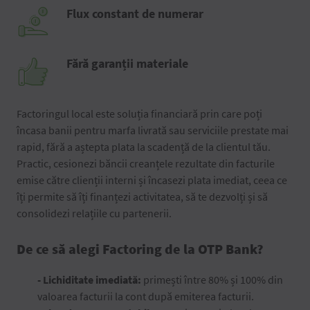
Flux constant de numerar
Fără garanții materiale
Factoringul local este soluția financiară prin care poți
încasa banii pentru marfa livrată sau serviciile prestate mai
rapid, fără a aștepta plata la scadență de la clientul tău.
Practic, cesionezi băncii creanțele rezultate din facturile
emise către clienții interni și încasezi plata imediat, ceea ce
îți permite să îți finanțezi activitatea, să te dezvolți și să
consolidezi relațiile cu partenerii.
De ce să alegi Factoring de la OTP Bank?
- Lichiditate imediată:
primești între 80% și 100% din
valoarea facturii la cont după emiterea facturii.