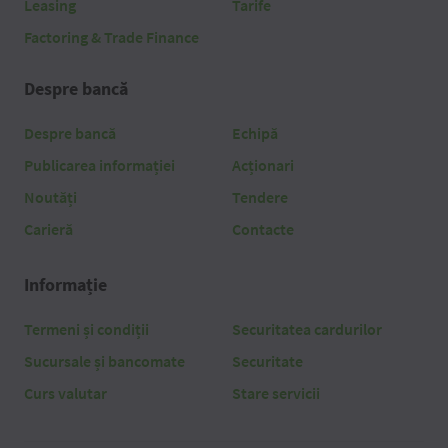
Leasing
Tarife
Factoring & Trade Finance
Despre bancă
Despre bancă
Echipă
Publicarea informației
Acționari
Noutăți
Tendere
Carieră
Contacte
Informație
Termeni și condiții
Securitatea cardurilor
Sucursale și bancomate
Securitate
Curs valutar
Stare servicii