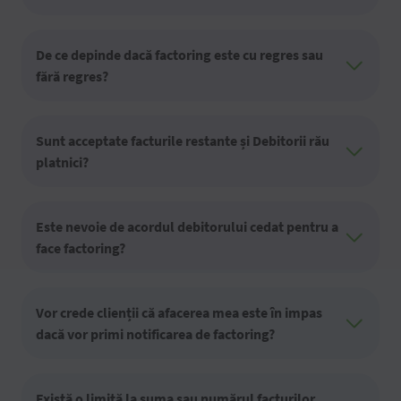
De ce depinde dacă factoring este cu regres sau
fără regres?
Sunt acceptate facturile restante și Debitorii rău
platnici?
Este nevoie de acordul debitorului cedat pentru a
face factoring?
Vor crede clienții că afacerea mea este în impas
dacă vor primi notificarea de factoring?
Există o limită la suma sau numărul facturilor