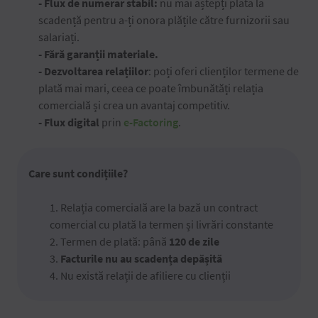
- Flux de numerar stabil:
nu mai aștepți plata la
scadență pentru a-ți onora plățile către furnizorii sau
salariați.
- Fără garanții materiale.
- Dezvoltarea relațiilor
: poți oferi clienților termene de
plată mai mari, ceea ce poate îmbunătăți relația
comercială și crea un avantaj competitiv.
- Flux digital
prin
e-Factoring
.
Care sunt condițiile?
1. Relația comercială are la bază un contract
comercial cu plată la termen și livrări constante
2. Termen de plată: până
120
de zile
3.
Facturile nu au scadența depășită
4. Nu există relații de afiliere cu clienții