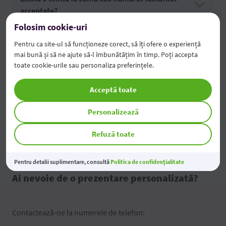
acceptate?
Folosim cookie-uri
Pentru ca site-ul să funcționeze corect, să îți ofere o experiență
Cât de repede se face plata către furnizor?
mai bună și să ne ajute să-l îmbunătățim în timp. Poți accepta
toate cookie-urile sau personaliza preferințele.
Care sunt costurile?
Acceptă toate
Personalizează
Cine suportă costurile?
Refuză toate
Pentru detalii suplimentare, consultă
Politica de confidențialitate
Ai nevoie de o prezentare personalizată?
Contactează-ne la numerele de telefon: