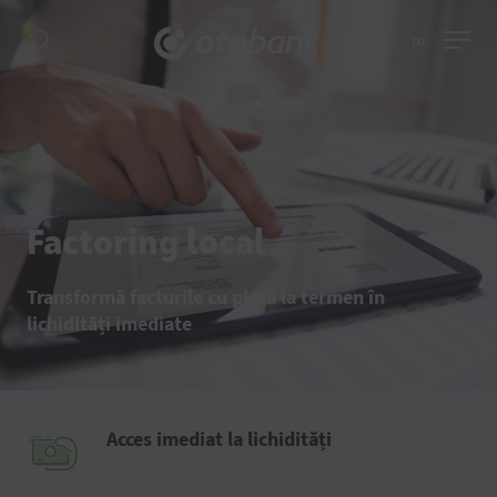
ro
Factoring local
Transformă facturile cu plată la termen în
lichidități imediate
Acces imediat la lichidități