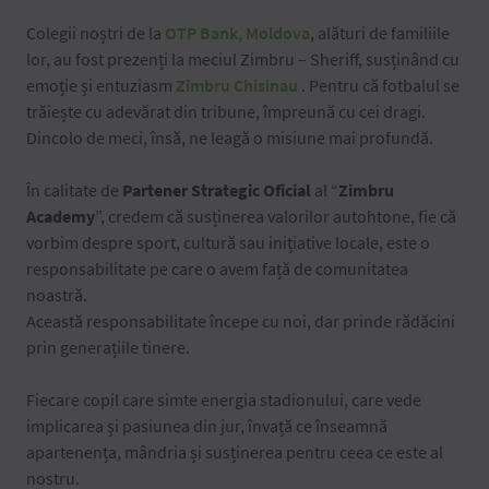
Colegii noștri de la
OTP Bank, Moldova
, alături de familiile
lor, au fost prezenți la meciul Zimbru – Sheriff, susținând cu
emoție și entuziasm
Zimbru Chisinau
. Pentru că fotbalul se
trăiește cu adevărat din tribune, împreună cu cei dragi.
Dincolo de meci, însă, ne leagă o misiune mai profundă.
În calitate de
Partener Strategic Oficial
al “
Zimbru
Academy
”, credem că susținerea valorilor autohtone, fie că
vorbim despre sport, cultură sau inițiative locale, este o
responsabilitate pe care o avem față de comunitatea
noastră.
Această responsabilitate începe cu noi, dar prinde rădăcini
prin generațiile tinere.
Fiecare copil care simte energia stadionului, care vede
implicarea și pasiunea din jur, învață ce înseamnă
apartenența, mândria și susținerea pentru ceea ce este al
nostru.