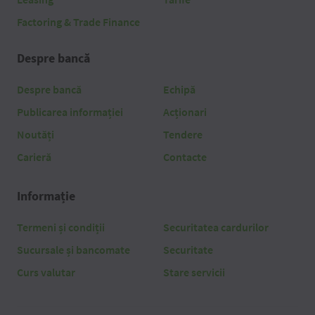
Factoring & Trade Finance
Despre bancă
Despre bancă
Echipă
Publicarea informației
Acționari
Noutăți
Tendere
Carieră
Contacte
Informație
Termeni și condiții
Securitatea cardurilor
Sucursale și bancomate
Securitate
Curs valutar
Stare servicii