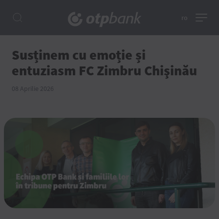
ro
Susținem cu emoție și
entuziasm FC Zimbru Chişinău
08 Aprilie 2026