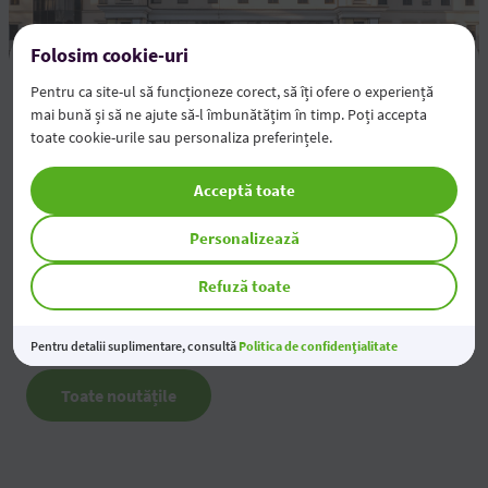
Folosim cookie-uri
Rezultatele financiare pentru semestrul 1 al anului
Pentru ca site-ul să funcționeze corect, să îți ofere o experiență
2026
mai bună și să ne ajute să-l îmbunătățim în timp. Poți accepta
05 Aug 2026
toate cookie-urile sau personaliza preferințele.
Acceptă toate
Modificarea tarifelor pentru Persoane Juridice
04 Aug 2026
Personalizează
Economiile tale prind valoare
Refuză toate
03 Aug 2026
Pentru detalii suplimentare, consultă
Politica de confidențialitate
Toate noutățile