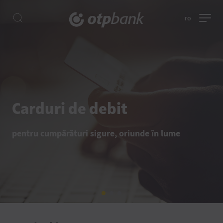
ro
Carduri de credit
cu perioadă de grație de pană la 60 de zile