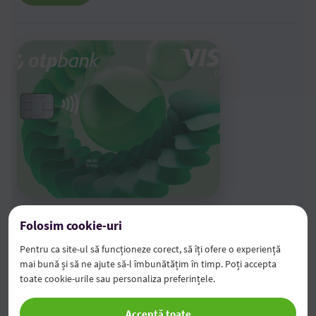
Pentru călătorii
Folosim cookie-uri
Pentru shopping
Pentru ca site-ul să funcționeze corect, să îți ofere o experiență
mai bună și să ne ajute să-l îmbunătățim în timp. Poți accepta
Visa Classic Debit
toate cookie-urile sau personaliza preferințele.
Acceptă toate