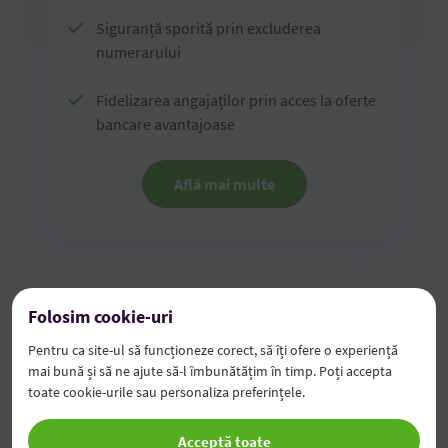
Siguranță sporită prin excluderea
numerarului
Fidelizarea angajaților prin acces la oferte
bancare avantajoase
Află mai multe
Folosim cookie-uri
Plăți și transferuri
Pentru ca site-ul să funcționeze corect, să îți ofere o experiență
mai bună și să ne ajute să-l îmbunătățim în timp. Poți accepta
toate cookie-urile sau personaliza preferințele.
Acceptă toate