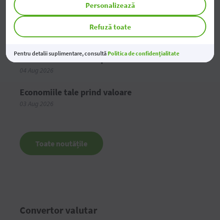
Personalizează
anului 2026
05 Aug 2026
Refuză toate
Pentru detalii suplimentare, consultă
Politica de confidențialitate
Modificarea tarifelor pentru Persoane Juridice
04 Aug 2026
Economiile tale prind valoare
03 Aug 2026
Toate noutățile
Convertor valutar