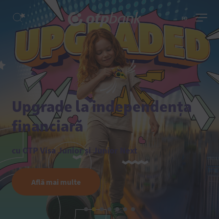
ro
Upgrade la independența
financiară
cu OTP Visa Junior și Junior Next
Află mai multe