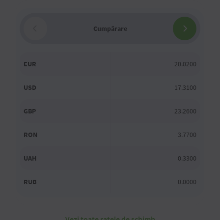
Cumpărare
EUR
20.0200
USD
17.3100
GBP
23.2600
RON
3.7700
UAH
0.3300
RUB
0.0000
Vezi toate ratele de schimb