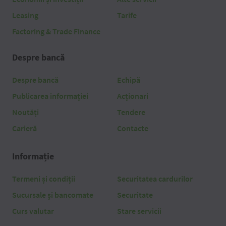
Leasing
Tarife
Factoring & Trade Finance
Despre bancă
Despre bancă
Echipă
Publicarea informației
Acționari
Noutăți
Tendere
Carieră
Contacte
Informație
Termeni și condiții
Securitatea cardurilor
Sucursale și bancomate
Securitate
Curs valutar
Stare servicii