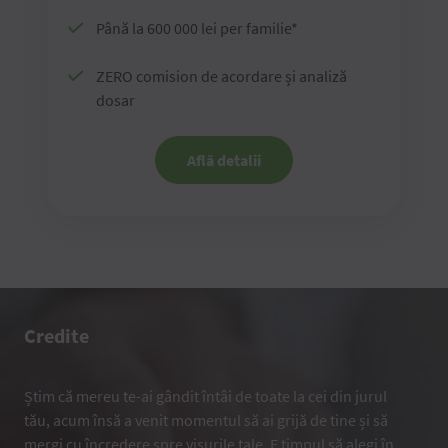
Până la 600 000 lei per familie*
ZERO comision de acordare și analiză
dosar
Află detalii
Credite
Știm că mereu te-ai gândit întâi de toate la cei din jurul
tău, acum însă a venit momentul să ai grijă de tine și să
mergi cu încredere spre visurile tale. E timpul să alegi în