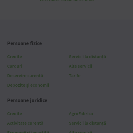
Persoane fizice
Credite
Servicii la distanță
Carduri
Alte servicii
Deservire curentă
Tarife
Depozite și economii
Persoane juridice
Credite
AgroFabrica
Activitate curentă
Servicii la distanță
Economii și investiții
Alte servicii