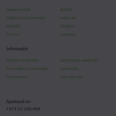
Despre bancă
Echipă
Publicarea informației
Acționari
Noutăți
Tendere
Carieră
Contacte
Informație
Termeni și condiții
Securitatea cardurilor
Sucursale și bancomate
Securitate
Curs valutar
Stare servicii
Apelează-ne
+373 22 256 456