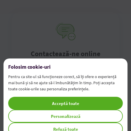
Contactează-ne online
Folosim cookie-uri
Completează formularul de contact online și te
vom contacta noi în cel mai scurt timp
Pentru ca site-ul să funcționeze corect, să îți ofere o experiență
mai bună și să ne ajute să-l îmbunătățim în timp. Poți accepta
toate cookie-urile sau personaliza preferințele.
Completează formularul
Acceptă toate
Personalizează
Refuză toate