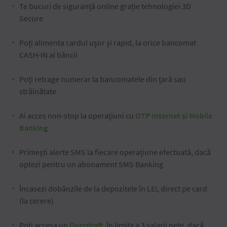
Te bucuri de siguranță online grație tehnologiei 3D
Secure
Poți alimenta cardul ușor și rapid, la orice bancomat
CASH-IN al băncii
Poți retrage numerar la bancomatele din țară sau
străinătate
Ai acces non-stop la operațiuni cu
OTP Internet și Mobile
Banking
Primești alerte SMS la fiecare operațiune efectuată, dacă
optezi pentru un abonament SMS Banking
Încasezi dobânzile de la depozitele în LEI, direct pe card
(la cerere)
Poți accesa un
Overdraft
, în limita a 3 salarii nete, dacă