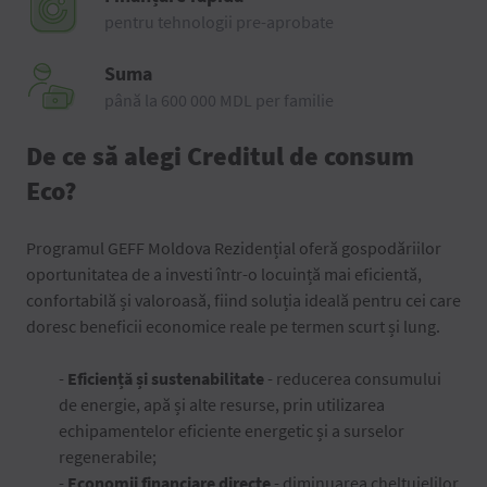
pentru tehnologii pre-aprobate
Suma
până la 600 000 MDL per familie
De ce să alegi Creditul de consum
Eco?
Programul GEFF Moldova Rezidențial oferă gospodăriilor
oportunitatea de a investi într-o locuință mai eficientă,
confortabilă și valoroasă, fiind soluția ideală pentru cei care
doresc beneficii economice reale pe termen scurt și lung.
-
Eficiență și sustenabilitate
- reducerea consumului
de energie, apă și alte resurse, prin utilizarea
echipamentelor eficiente energetic și a surselor
regenerabile;
-
Economii financiare directe
- diminuarea cheltuielilor