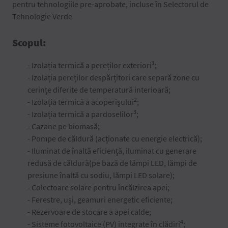
pentru tehnologiile pre-aprobate, incluse în Selectorul de
Tehnologie Verde
Scopul:
1
- Izolația termică a pereților exteriori
;
- Izolația pereților despărțitori care separă zone cu
cerințe diferite de temperatură interioară;
2
- Izolația termică a acoperișului
;
3
- Izolația termică a pardoselilor
;
- Cazane pe biomasă;
- Pompe de căldură (acționate cu energie electrică);
- Iluminat de înaltă eficiență, iluminat cu generare
redusă de căldură(pe bază de lămpi LED, lămpi de
presiune înaltă cu sodiu, lămpi LED solare);
- Colectoare solare pentru încălzirea apei;
- Ferestre, uși, geamuri energetic eficiente;
- Rezervoare de stocare a apei calde;
4
- Sisteme fotovoltaice (PV) integrate în clădiri
;