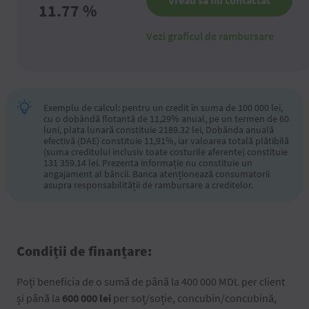
Vreau să fiu contactat
11.77
%
Vezi graficul de rambursare
Exemplu de calcul: pentru un credit în suma de 100 000 lei,
cu o dobândă flotantă de 11,29% anual, pe un termen de 60
luni, plata lunară constituie 2189.32 lei, Dobânda anuală
efectivă (DAE) constituie 11,91%, iar valoarea totală plătibilă
(suma creditului inclusiv toate costurile aferente) constituie
131 359.14 lei. Prezenta informație nu constituie un
angajament al băncii. Banca atenționează consumatorii
asupra responsabilității de rambursare a creditelor.
Condiții de finanțare:
Poți beneficia de o sumă de până la 400 000 MDL per client
și până la
600 000 lei
per soț/soție, concubin/concubină,