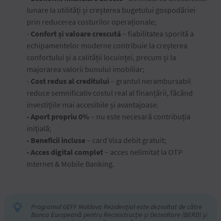
lunare la utilități și creșterea bugetului gospodăriei
prin reducerea costurilor operaționale;
-
Confort și valoare crescută
– fiabilitatea sporită a
echipamentelor moderne contribuie la creșterea
confortului și a calității locuinței, precum și la
majorarea valorii bunului imobiliar;
-
Cost redus al creditului
– grantul nerambursabil
reduce semnificativ costul real al finanțării, făcând
investițiile mai accesibile și avantajoase.
- Aport propriu 0%
– nu este necesară contribuția
inițială;
- Beneficii incluse
– card Visa debit gratuit;
- Acces digital complet
– acces nelimitat la OTP
Internet & Mobile Banking.
Programul GEFF Moldova Rezidențial este dezvoltat de către
Banca Europeană pentru Reconstrucție și Dezvoltare (BERD) și