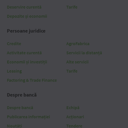
Deservire curentă
Tarife
Depozite și economii
Persoane juridice
Credite
AgroFabrica
Activitate curentă
Servicii la distanță
Economii și investiții
Alte servicii
Leasing
Tarife
Factoring & Trade Finance
Despre bancă
Despre bancă
Echipă
Publicarea informației
Acționari
Noutăți
Tendere