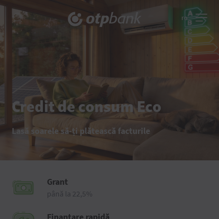
ro
Credit de consum Eco
Lasă soarele să-ți plătească facturile
Grant
până la 22,5%
Finanțare rapidă