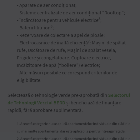
- Aparate de aer condiționat;
- Sisteme centralizate de aer condiționat “Rooftop”;
5
- Încărcătoare pentru vehicule electrice
;
6
- Baterii litiu-ion
;
- Rezervoare de colectare a apei de ploaie;
7
- Electrocasnice de înaltă eficiență
: Mașini de spălat
rufe, Uscătoare de rufe, Mașini de spălat vesela,
Frigidere și congelatoare, Cuptoare electrice,
Încălzitoare de apă (“boilere”) electrice;
- Alte măsuri posibile ce corespund criteriilor de
eligibilitate.
Selectează o tehnologie verde pre‑aprobată din
Selectorul
de Tehnologii Verzi al BERD
și beneficiază de finanțare
rapidă, fără aprobare suplimentară.
1. Această categorie nu se aplică apartamentelor individuale din clădirile
cu mai multe apartamente, dar este aplicabilă pentru întreaga fațadă.
2. Această categorie nu se aplică apartamentelor individuale din clădirile