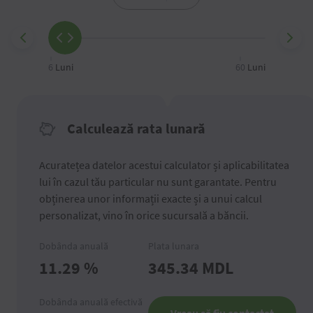
6
Luni
60
Luni
Calculează rata lunară
Acuratețea datelor acestui calculator și aplicabilitatea
lui în cazul tău particular nu sunt garantate. Pentru
obținerea unor informații exacte și a unui calcul
personalizat, vino în orice sucursală a băncii.
Dobânda anuală
Plata lunara
11.29
%
345.34
MDL
Dobânda anuală efectivă