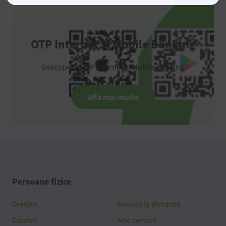
OTP Internet și Mobile Banking
Descoperă OTP Internet și Mobile Banking
Află mai multe
Persoane fizice
Credite
Servicii la distanță
Carduri
Alte servicii