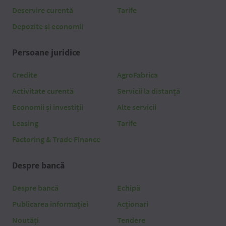
Deservire curentă
Tarife
Depozite și economii
Persoane juridice
Credite
AgroFabrica
Activitate curentă
Servicii la distanță
Economii și investiții
Alte servicii
Leasing
Tarife
Factoring & Trade Finance
Despre bancă
Despre bancă
Echipă
Publicarea informației
Acționari
Noutăți
Tendere