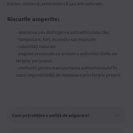
tractor, remorcă, semiremorcă sau alte vehicule.
Riscurile acoperite:
- avarierea sau distrugerea autovehiculului tău;
- tamponare, furt, incendiu sau explozie;
- calamităţi naturale
- pagube provocate ca urmare a acţiunilor ilicite ale
terţelor persoane;
- cheltuieli pentru transportarea autovehiculului în
cazul imposibilităţii de deplasare prin forţele proprii.
Cum poți obține o poliță de asigurare?