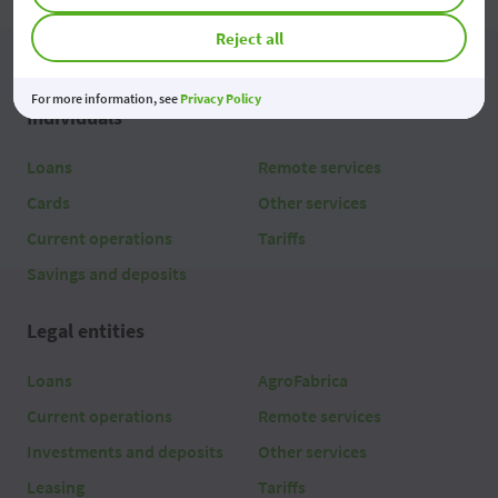
Reject all
For more information, see
Privacy Policy
Individuals
Loans
Remote services
Cards
Other services
Current operations
Tariffs
Savings and deposits
Legal entities
Loans
AgroFabrica
Current operations
Remote services
Investments and deposits
Other services
Leasing
Tariffs