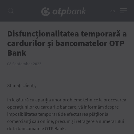
en
Disfuncționalitatea temporară a
cardurilor și bancomatelor OTP
Bank
08 September 2023
Stimați clienți,
In legătură cu apariția unor probleme tehnice la procesarea
operațiunilor cu cardurile bancare, vă informăm despre
imposibilitatea temporară de efectuarea plăților la
comercianți sau online, precum și retragere a numerarului
de la bancomatele OTP Bank.