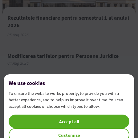
Rezultatele financiare pentru semestrul 1 al anului
2026
05 Aug 2026
Modificarea tarifelor pentru Persoane Juridice
04 Aug 2026
Economiile tale prind valoare
We use cookies
03 Aug 2026
To ensure the website works properly, to provide you with a
better experience, and to help us improve it over time. You can
accept all cookies or choose which types to allow.
All news
Accept all
Customize