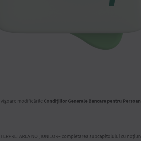
în vigoare modificările
Condițiilor Generale Bancare pentru Persoane
NTERPRETAREA NOŢIUNILOR– completarea subcapitolului cu noțiunea