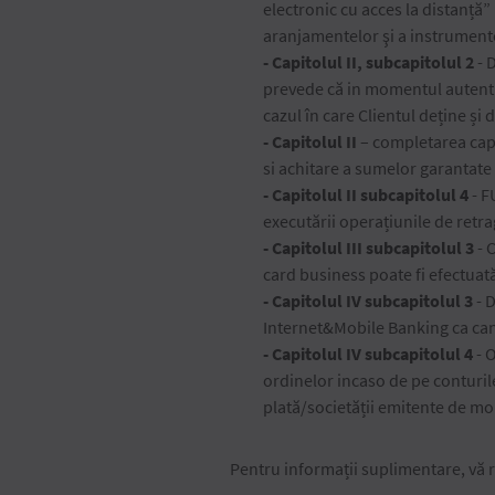
electronic cu acces la distanță
aranjamentelor şi a instrumente
- Capitolul II, subcapitolul 2
- 
prevede că in momentul autentif
cazul în care Clientul deține și 
- Capitolul II
– completarea cap
si achitare a sumelor garantate 
- Capitolul II subcapitolul 4
- F
executării operațiunile de retr
- Capitolul III subcapitolul 3
- 
card business poate fi efectuat
- Capitolul IV subcapitolul 3
- 
Internet&Mobile Banking ca ca
- Capitolul IV subcapitolul 4
- 
ordinelor incaso de pe conturile
plată/societății emitente de mon
Pentru informații suplimentare, vă r