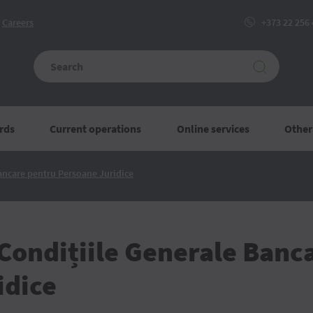
Сareers
+373 22 256
rds
Current operations
Online services
Other
Modificări
Bancare pentru Persoane Juridice
în
Condițiile
Generale
Bancare
pentru
Persoane
 Condițiile Generale Banc
Juridice
idice