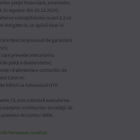
rilor pieței financiare, schemelor,
 în vigoare: din 20.12.2024;
rea subcapitolului cu pct.2.2 ce
 obligatorie, se aplică doar în
re descrie procesul de garantare
cii;
care prevede interzicerea
 de plată a dividendelor;
vede că alimentare conturilor de
lul Cash-In.
ite băncii sa folosească OTP
vede că, este interzisă executarea
creanțelor creditorilor societății de
rm planului de conturi BNM.
rife Persoane Juridice
.