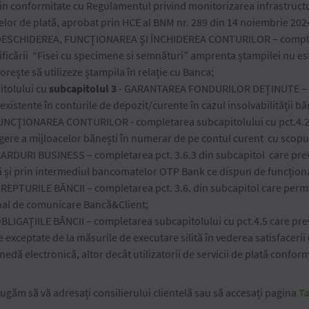
” in conformitate cu Regulamentul privind monitorizarea infrastructu
lor de plată, aprobat prin HCE al BNM nr. 289 din 14 noiembrie 2024,
DESCHIDEREA, FUNCŢIONAREA ŞI ÎNCHIDEREA CONTURILOR – completa
icării “Fisei cu specimene si semnături” amprenta ștampilei nu este
dorește să utilizeze ștampila în relație cu Banca;
itolului cu
subcapitolul 3
- GARANTAREA FONDURILOR DEȚINUTE – ca
existente în conturile de depozit/curente în cazul insolvabilității băn
UNCŢIONAREA CONTURILOR - completarea subcapitolului cu pct.4.2 
agere a mijloacelor bănești în numerar de pe contul curent cu scopul
CARDURI BUSINESS – completarea pct. 3.6.3 din subcapitol care pre
ă și prin intermediul bancomatelor OTP Bank ce dispun de funcționa
DREPTURILE BĂNCII – completarea pct. 3.6. din subcapitol care perm
nal de comunicare Bancă&Client;
OBLIGAŢIILE BĂNCII – completarea subcapitolului cu pct.4.5 care pre
 exceptate de la măsurile de executare silită în vederea satisfacerii 
edă electronică, altor decât utilizatorii de servicii de plată confo
ugăm să vă adresați consilierului clientelă sau să accesați pagina
Ta