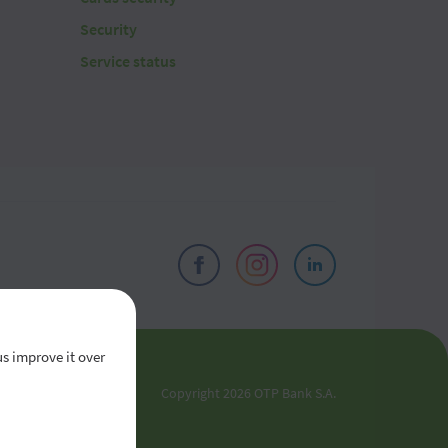
Security
Service status
us improve it over
el
Copyright 2026 OTP Bank S.A.