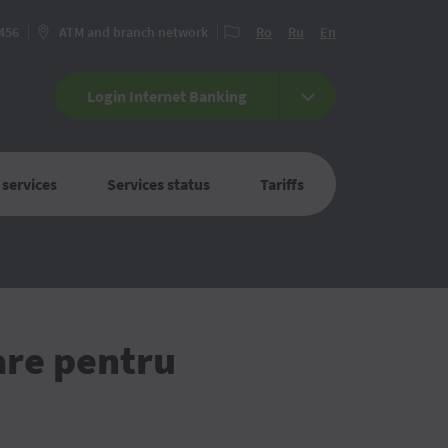
 456
ATM and branch network
Ro
Ru
En
Login Internet Banking
 services
Services status
Tariffs
are pentru