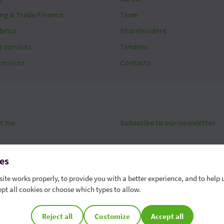
ing & Trade Finance
Team
brica
Shareholders
 services
Tenders
services
Contacts
t me
Subscribe to our newsletter
es
ite works properly, to provide you with a better experience, and to help 
pt all cookies or choose which types to allow.
erms
Security
Data protection
Contact
Whistleblowing chann
r phone number - 022 85 95 95
Cookie Preferences
Reject all
Customize
Accept all