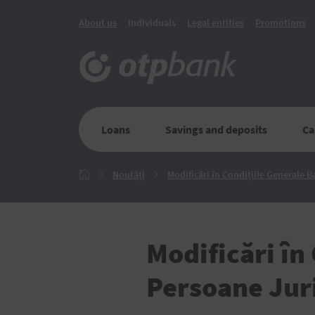
About us
Individuals
Legal entities
Promotions
Loans
Savings and deposits
Ca
Noutăți
Noutăți
Modificări în Condițiile Generale 
Главная
Modificări în
Persoane Jur