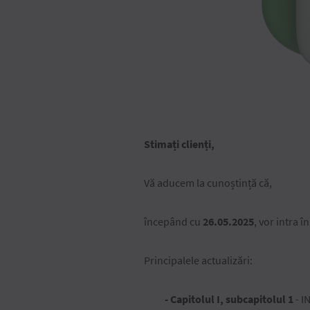
Stimați clienți,
Vă aducem la cunoștință că,
începând cu
26.05.2025
, vor intra 
Principalele actualizări:
- Capitolul I, subcapitolul 1
- I