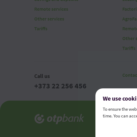
Remote services
Factor
Other services
AgroFa
Tariffs
Remote
Other 
Tariffs
Contac
Call us
+373 22 256 456
We use cooki
To ensure the webs
time. You can acce
Legal t
Consume