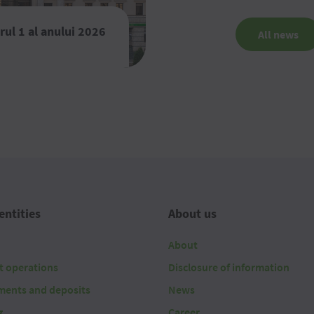
rul 1 al anului 2026
All news
entities
About us
About
t operations
Disclosure of information
ments and deposits
News
g
Career