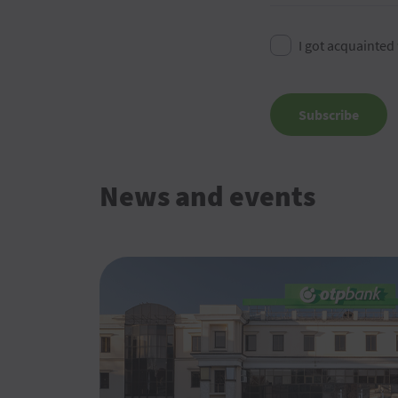
I got acquainted
Subscribe
News and events