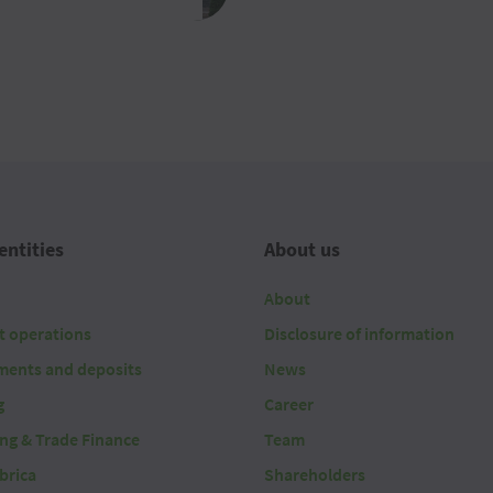
entities
About us
About
t operations
Disclosure of information
ments and deposits
News
g
Career
ing & Trade Finance
Team
brica
Shareholders