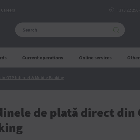
Сareers
+373 22 256
rds
Current operations
Online services
Other
Accesează
 din OTP Internet & Mobile Banking
ordinele
de
plată
direct
din
OTP
inele de plată direct din
Internet
&
Mobile
king
Banking