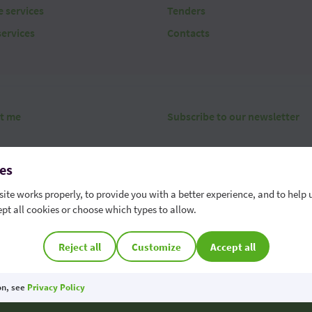
 services
Tenders
services
Contacts
t me
Subscribe to our newsletter
es
ite works properly, to provide you with a better experience, and to help 
pt all cookies or choose which types to allow.
erms
Security
Data protection
Contact
Whistleblowing chann
r phone number - 022 85 95 95
Cookie Preferences
Reject all
Customize
Accept all
OTP Bank S.A. is a member of the Deposit Guarantee Scheme of the Republic of M
on, see
Privacy Policy
 is protected by reCAPTCHA and the Google
Privacy Policy
and
Terms of Service
apply.