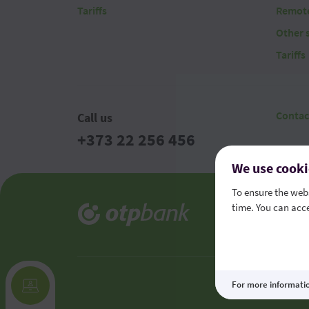
Tariffs
Remote
Other 
Tariffs
Contac
Call us
+373 22 256 456
We use cooki
To ensure the webs
time. You can acce
Legal t
Consume
For more informati
This site