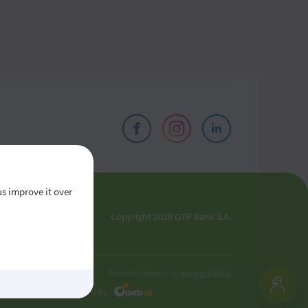
us improve it over
el
Copyright 2026 OTP Bank S.A.
oldova
Website support by
amigo.studio
Developed by