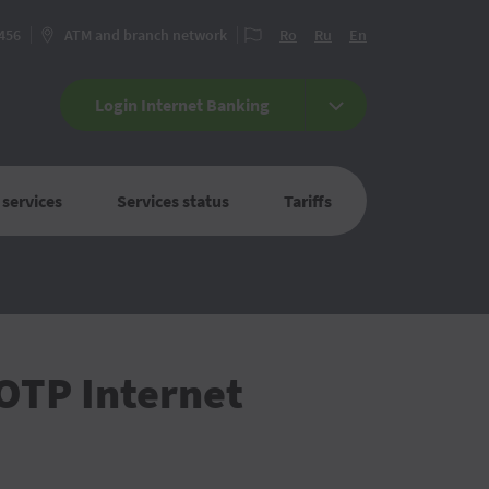
 456
ATM and branch network
Ro
Ru
En
Login Internet Banking
 services
Services status
Tariffs
 OTP Internet