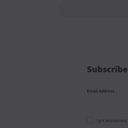
Subscribe
Email Address
I got acquainted