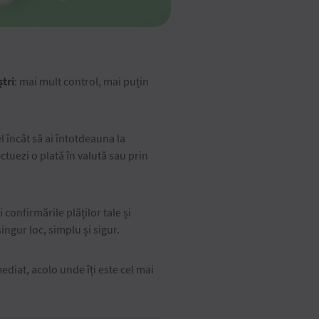
ștri
: mai mult control, mai puțin
el încât să ai întotdeauna la
ctuezi o plată în valută sau prin
confirmările plăților tale și
ngur loc, simplu și sigur.
ediat, acolo unde îți este cel mai