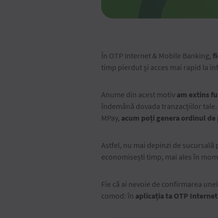
În OTP Internet & Mobile Banking,
f
timp pierdut și acces mai rapid la i
Anume din acest motiv
am extins fu
îndemână dovada tranzacțiilor tale. I
MPay,
acum poți genera ordinul de pl
Astfel, nu mai depinzi de sucursală p
economisești timp, mai ales în moment
Fie că ai nevoie de confirmarea unei 
comod: în
aplicația ta OTP Interne