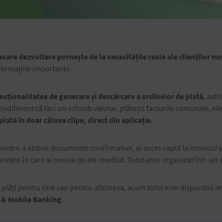
iecare dezvoltare pornește de la necesitățile reale ale clienților no
nformațiile importante.
ncționalitatea de generare și descărcare a ordinelor de plată
, astf
ndiferent că faci un schimb valutar, plătești facturile comunale, efe
ată în doar câteva clipe, direct din aplicație
.
entru a obține documente confirmative, ai acces rapid la istoricul și 
ele în care ai nevoie de ele imediat. Totul este organizat într-un si
plăți pentru tine sau pentru altcineva, acum totul este disponibil im
t & Mobile Banking
.