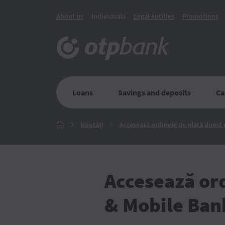
About us
Individuals
Legal entities
Promotions
Loans
Savings and deposits
Ca
Noutăți
Noutăți
Accesează ordinele de plată direct
Главная
Accesează ord
& Mobile Ban