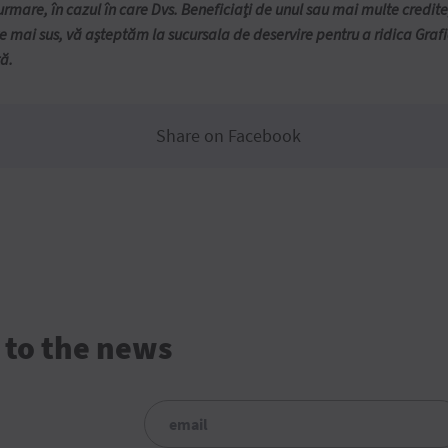
n urmare, în cazul în care Dvs. Beneficiați de unul sau mai multe credi
ate mai sus, vă așteptăm la sucursala de deservire pentru a ridica Gra
ță.
Share on Facebook
 to the news