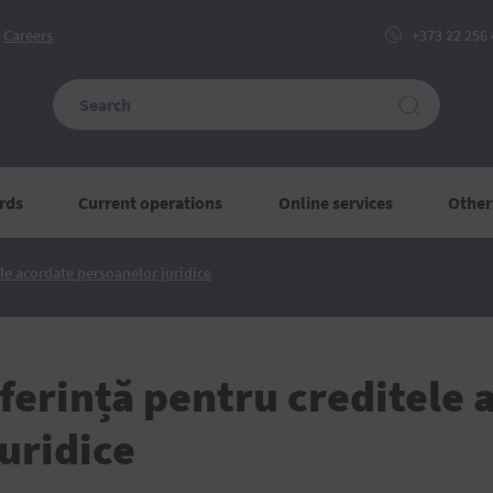
Сareers
+373 22 256
rds
Current operations
Online services
Other
Noi
ele acordate persoanelor juridice
rate
de
referință
pentru
creditele
acordate
eferință pentru creditele 
persoanelor
juridice
uridice