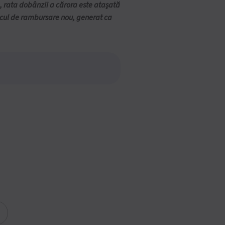
te, rata dobânzii a cărora este atașată
ficul de rambursare nou, generat ca