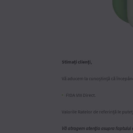
Stimaţi clienţi,
Vă aducem la cunoștință că începân
FIDA VIII Direct.
Valorile Ratelor de referință le put
Vă atragem atenția asupra faptului c