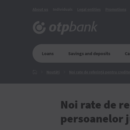
About us
Individuals
Legal entities
Promotions
Loans
Savings and deposits
Ca
Noutăți
Noutăți
Noi rate de referință pentru credit
Главная
Noi rate de r
persoanelor j