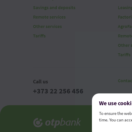
Savings and deposits
Leasin
Remote services
Factor
Other services
AgroFa
Tariffs
Remote
Other 
Tariffs
Contac
Call us
+373 22 256 456
We use cooki
To ensure the webs
time. You can acce
Legal t
Consume