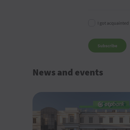
I got acquainted
Subscribe
News and events