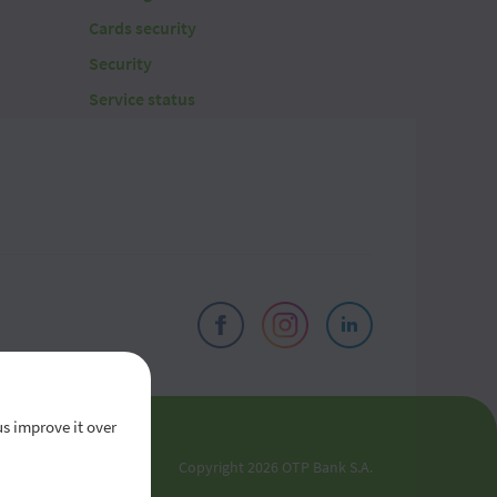
Cards security
Security
Service status
us improve it over
el
Copyright 2026 OTP Bank S.A.