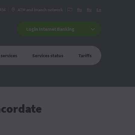
 456
ATM and branch network
Ro
Ru
En
Login Internet Banking
 services
Services status
Tariffs
acordate