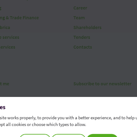
g
Career
ing & Trade Finance
Team
brica
Shareholders
 services
Tenders
services
Contacts
t me
Subscribe to our newsletter
es
ite works properly, to provide you with a better experience, and to help 
pt all cookies or choose which types to allow.
erms
Security
Data protection
Contact
Whistleblowing chann
r phone number - 022 85 95 95
Cookie Preferences