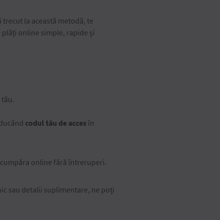
i trecut la această metodă, te
 plăți online simple, rapide și
 tău.
roducând
codul tău de acces
în
a cumpăra online fără întreruperi.
ic sau detalii suplimentare, ne poți