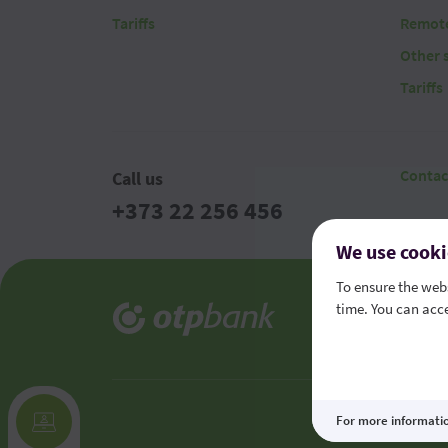
Tariffs
Remote
Other 
Tariffs
Contac
Call us
+373 22 256 456
We use cooki
To ensure the webs
time. You can acce
Legal t
Consume
For more informati
This site