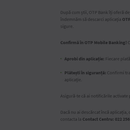
După cum știi, OTP Bank îți oferă dej
îndemnăm să descarci aplicația
OTP
sigure.
Confirmă în OTP Mobile Banking!
C
Aprobi din aplicație:
Fiecare plată
Plătești în siguranță:
Confirmi tr
aplicație.
Asigură-te că ai notificările activat
Dacă nu ai descărcat încă aplicația, 
contacta la
Contact Centru: 022 256