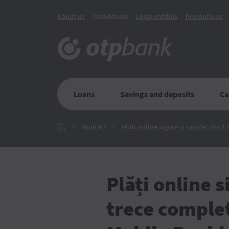
About us
Individuals
Legal entities
Promotions
Loans
Savings and deposits
Ca
Noutăți
Noutăți
Plăți online sigure și rapide: Din 1
Главная
Plăți online s
trece complet