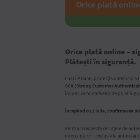
Orice plată online – si
Plătești în siguranță.
La OTP Bank, protecția datelor și a 
SCA (Strong Customer Authenticat
împotriva tentativelor de phishing 
Începând cu 1 iulie, confirmarea plă
Pentru a respecta cerințele de auten
interceptare – exclusiv la autorizare