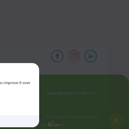
us improve it over
el
Copyright 2026 OTP Bank S.A.
oldova
Website support by
amigo.studio
Developed by