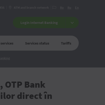
 456
ATM and branch network
Ro
Ru
En
Login Internet Banking
 services
Services status
Tariffs
Plăți
 Banking
online
sigure
și
rapide:
Din
1
ie, OTP Bank
iulie,
OTP
Bank
lor direct în
trece
complet
la