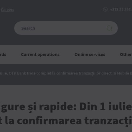
Сareers
+373 22 256
rds
Current operations
Online services
Other
 iulie, OTP Bank trece complet la confirmarea tranzacțiilor direct în Mobile
igure și rapide: Din 1 iul
 la confirmarea tranzacții