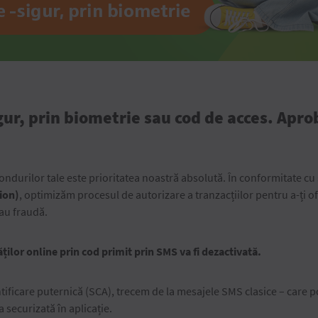
gur, prin biometrie sau cod de acces. Aprob
fondurilor tale este prioritatea noastră absolută. În conformitate 
ion)
, optimizăm procesul de autorizare a tranzacțiilor pentru a-ți ofe
sau fraudă.
ților online prin cod primit prin SMS va fi dezactivată.
tificare puternică (SCA), trecem de la mesajele SMS clasice – care po
a securizată în aplicație.