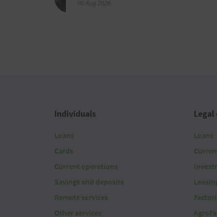
05 Aug 2026
Individuals
Legal 
Loans
Loans
Cards
Curren
Current operations
Invest
Savings and deposits
Leasin
Remote services
Factor
Other services
AgroFa