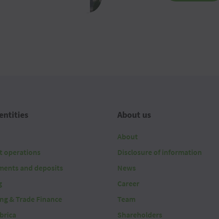
entities
About us
About
t operations
Disclosure of information
ments and deposits
News
g
Career
ing & Trade Finance
Team
brica
Shareholders