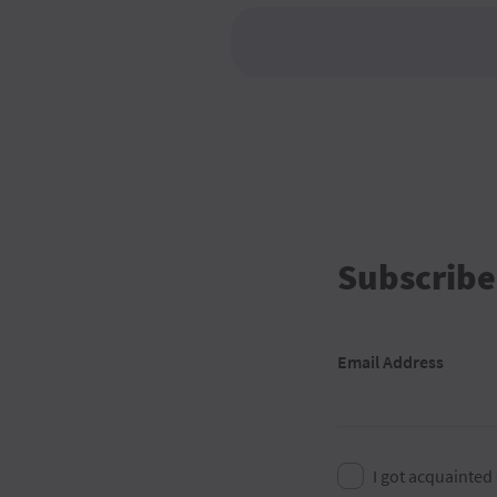
Subscribe
Email Address
I got acquainted