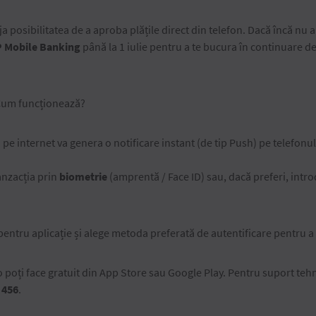
a posibilitatea de a aproba plățile direct din telefon. Dacă încă nu a
 Mobile Banking
până la 1 iulie pentru a te bucura în continuare de
um funcționează?
 pe internet va genera o notificare instant (de tip Push) pe telefonul
anzacția prin
biometrie
(amprentă / Face ID) sau, dacă preferi, int
e pentru aplicație și alege metoda preferată de autentificare pentru 
o poți face gratuit din App Store sau Google Play. Pentru suport tehn
 456
.