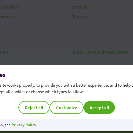
 services
Tenders
services
Contacts
t me
Subscribe to our newsletter
es
ite works properly, to provide you with a better experience, and to help 
pt all cookies or choose which types to allow.
erms
Security
Data protection
Contact
Whistleblowing chann
r phone number - 022 85 95 95
Cookie Preferences
Reject all
Customize
Accept all
OTP Bank S.A. is a member of the Deposit Guarantee Scheme of the Republic of M
on, see
Privacy Policy
 is protected by reCAPTCHA and the Google
Privacy Policy
and
Terms of Service
apply.