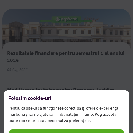
Rezultatele financiare pentru semestrul 1 al anului
2026
05 Aug 2026
Modificarea tarifelor pentru Persoane Juridice
04 Aug 2026
Folosim cookie-uri
Pentru ca site-ul să funcționeze corect, să îți ofere o experiență
Economiile tale prind valoare
mai bună și să ne ajute să-l îmbunătățim în timp. Poți accepta
03 Aug 2026
toate cookie-urile sau personaliza preferințele.