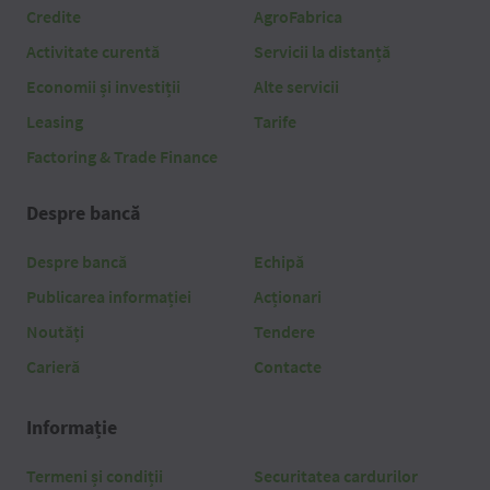
Credite
AgroFabrica
Activitate curentă
Servicii la distanță
Economii și investiții
Alte servicii
Leasing
Tarife
Factoring & Trade Finance
Despre bancă
Despre bancă
Echipă
Publicarea informației
Acționari
Noutăți
Tendere
Carieră
Contacte
Informație
Termeni și condiții
Securitatea cardurilor