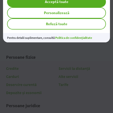
Acceptă toate
Toate noutățile
Personalizează
Refuză toate
Pentru detalii suplimentare, consultă
Politica de confidențialitate
Persoane fizice
Credite
Servicii la distanță
Carduri
Alte servicii
Deservire curentă
Tarife
Depozite și economii
Persoane juridice