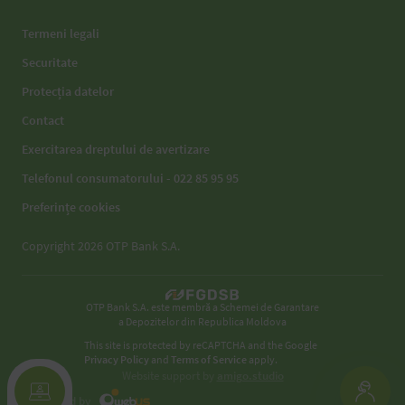
Termeni legali
Securitate
Protecția datelor
Contact
Exercitarea dreptului de avertizare
Telefonul consumatorului - 022 85 95 95
Preferințe cookies
Copyright 2026 OTP Bank S.A.
OTP Bank S.A. este membră a Schemei de Garantare
a Depozitelor din Republica Moldova
This site is protected by reCAPTCHA and the Google
Privacy Policy
and
Terms of Service
apply.
Website support by
amigo.studio
Developed by