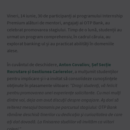
Vineri, 14 iunie, 30 de participanți ai programului Internship
Premium alături de mentori, angajați ai OTP Bank, au
celebrat promovarea stagiului. Timp de o lună, studenții au
urmat un program comprehensiv, în cadrul căruia, au
explorat banking-ul și au practicat abilități în domeniile
alese.
În cuvântul de deschidere,
Anton Covaliov, Șef Secție
Recrutare și Gestiunea Carierelor
, a mulțumit studenților
pentru implicare și i-a invitat să consolideze cunoștințele
obținute în plasamente viitoare:
”
Dragi studenți, vă felicit
pentru promovarea unei experiențe solicitante. Cu mai mulți
dintre voi, deja am avut discuții despre angajare. Aș dori să
reiterez mesajul transmis pe parcursul stagiului: OTP Bank
rămâne deschisă tinerilor cu dedicația și curiozitatea de care
ați dat dovadă. La finisarea studiilor vă invităm ca viitori
colegi.
”