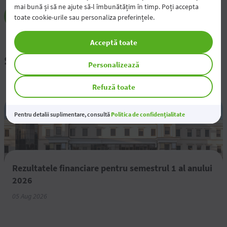
mai bună și să ne ajute să-l îmbunătățim în timp. Poți accepta
Abonează-mă
toate cookie-urile sau personaliza preferințele.
Acceptă toate
Știri și evenimente
Personalizează
Refuză toate
Pentru detalii suplimentare, consultă
Politica de confidențialitate
Rezultatele financiare pentru semestrul 1 al anului
2026
05 Aug 2026