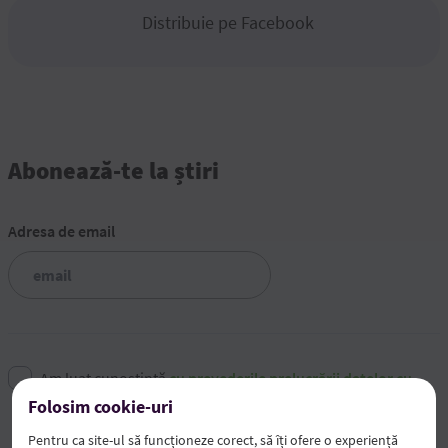
Distribuie pe Facebook
Abonează-te la știri
Adresa de email
Am luat cunoștință
cu prevederile prelucrării datelor cu
caracter personal
.
Folosim cookie-uri
Pentru ca site-ul să funcționeze corect, să îți ofere o experiență