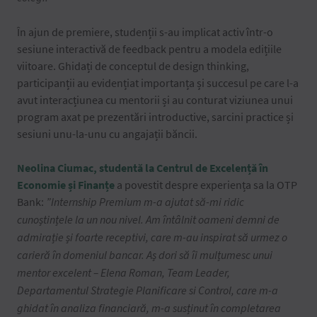
În ajun de premiere, studenții s-au implicat activ într-o
sesiune interactivă de feedback pentru a modela edițiile
viitoare. Ghidați de conceptul de design thinking,
participanții au evidențiat importanța și succesul pe care l-a
avut interacțiunea cu mentorii și au conturat viziunea unui
program axat pe prezentări introductive, sarcini practice și
sesiuni unu-la-unu cu angajații băncii.
Neolina Ciumac, studentă la Centrul de Excelență în
Economie și Finanțe
a povestit despre experiența sa la OTP
Bank:
”
Internship Premium m-a ajutat să-mi ridic
cunoștințele la un nou nivel. Am întâlnit oameni demni de
admirație și foarte receptivi, care m-au inspirat să urmez o
carieră în domeniul bancar. Aș dori să îi mulțumesc unui
mentor excelent – Elena Roman, Team Leader,
Departamentul Strategie Planificare si Control, care m-a
ghidat în analiza financiară, m-a susținut în completarea