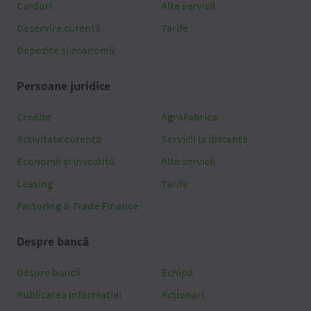
Carduri
Alte servicii
Deservire curentă
Tarife
Depozite și economii
Persoane juridice
Credite
AgroFabrica
Activitate curentă
Servicii la distanță
Economii și investiții
Alte servicii
Leasing
Tarife
Factoring & Trade Finance
Despre bancă
Despre bancă
Echipă
Publicarea informației
Acționari