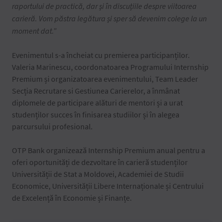
raportului de practică, dar și în discuțiile despre viitoarea
carieră. Vom păstra legătura și sper să devenim colege la un
moment dat.
”
Evenimentul s-a încheiat cu premierea participanților.
Valeria Marinescu, coordonatoarea Programului Internship
Premium și organizatoarea evenimentului, Team Leader
Secția Recrutare si Gestiunea Carierelor, a înmânat
diplomele de participare alături de mentori și a urat
studenților succes în finisarea studiilor și în alegea
parcursului profesional.
OTP Bank organizează Internship Premium anual pentru a
oferi oportunități de dezvoltare în carieră studenților
Universității de Stat a Moldovei, Academiei de Studii
Economice, Universității Libere Internaționale și Centrului
de Excelență în Economie și Finanțe.