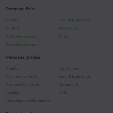
Persoane fizice
Credite
Servicii la distanță
Carduri
Alte servicii
Deservire curentă
Tarife
Depozite și economii
Persoane juridice
Credite
AgroFabrica
Activitate curentă
Servicii la distanță
Economii și investiții
Alte servicii
Leasing
Tarife
Factoring & Trade Finance