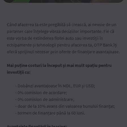
Când afacerea ta este pregătită să crească, ai nevoie de un
partener care înțelege viteza deciziilor importante. Fie că
este vorba de extinderea flotei auto sau investiții în
echipamente și tehnologii pentru afacerea ta, OTP Bank îți
oferă sprijinul necesar prin oferte de finanțare avantajoase.
Mai puține costuri la început și mai mult spațiu pentru
investiții cu:
- Dobânzi avantajoase în MDL, EUR și USD;
- 0% comision de acordare;
- 0% comision de administrare;
- doar de la 10% avans din valoarea bunului finanțat;
- termen de finanțare până la 60 luni.
Avantajele finanțării în leasing: