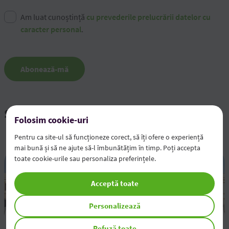
Am luat cunoștință
cu prevederile prelucrării datelor cu
caracter personal
.
Abonează-mă
Știri și evenimente
Folosim cookie-uri
Pentru ca site-ul să funcționeze corect, să îți ofere o experiență
mai bună și să ne ajute să-l îmbunătățim în timp. Poți accepta
toate cookie-urile sau personaliza preferințele.
Acceptă toate
Personalizează
Rezultatele financiare pentru semestrul 1 al anului
Refuză toate