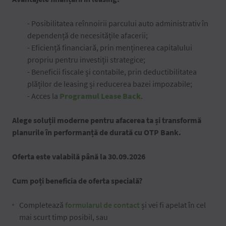
- Posibilitatea reînnoirii parcului auto administrativ în
dependență de necesitățile afacerii;
- Eficiență financiară, prin menținerea capitalului
propriu pentru investiții strategice;
- Beneficii fiscale și contabile, prin deductibilitatea
plăților de leasing și reducerea bazei impozabile;
- Acces la
Programul Lease Back
.
Alege soluții moderne pentru afacerea ta și transformă
planurile în performanță de durată cu OTP Bank.
Oferta este valabilă până la 30.09.2026
Cum poți beneficia de oferta specială?
Completează
formularul de contact
și vei fi apelat în cel
mai scurt timp posibil, sau