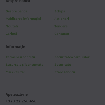
Despre bancă
Despre bancă
Echipă
Publicarea informației
Acționari
Noutăți
Tendere
Carieră
Contacte
Informație
Termeni și condiții
Securitatea cardurilor
Sucursale și bancomate
Securitate
Curs valutar
Stare servicii
Apelează-ne
+373 22 256 456