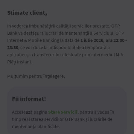
Stimate client,
În vederea îmbunătățirii calității serviciilor prestate, OTP
Bank va desfășura lucrări de mentenanță a Serviciului OTP
Internet & Mobile Banking la data de
1 iulie 2026, ora 22:00 -
23:30
, ce vor duce la indisponibilitatea temporară a
aplicației și a transferurilor efectuate prin intermediul MIA
Plăți Instant.
Mulțumim pentru înțelegere.
Fii informat!
Accesează pagina
Stare Servicii
, pentru a vedea în
timp real starea serviciilor OTP Bank și lucrările de
mentenanță planificate.