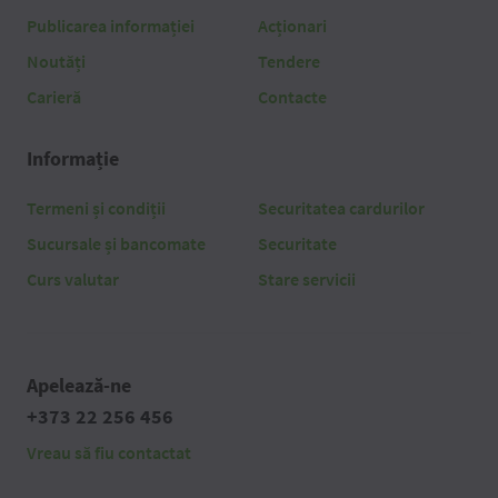
Publicarea informației
Acționari
Noutăți
Tendere
Carieră
Contacte
Informație
Termeni și condiții
Securitatea cardurilor
Sucursale și bancomate
Securitate
Curs valutar
Stare servicii
Apelează-ne
+373 22 256 456
Vreau să fiu contactat