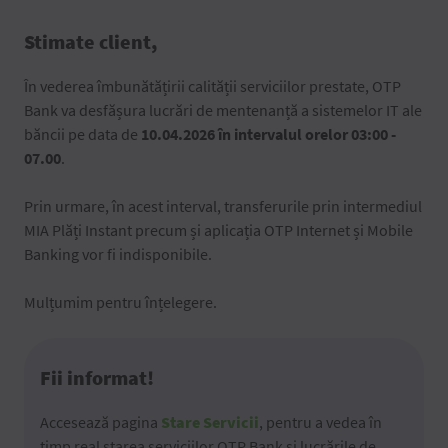
Stimate client,
În vederea îmbunătățirii calității serviciilor prestate, OTP
Bank va desfășura lucrări de mentenanță a sistemelor IT ale
băncii pe data de
10.04.2026 în intervalul orelor 03:00 -
07.00
.
Prin urmare, în acest interval, transferurile prin intermediul
MIA Plăți Instant precum și aplicația OTP Internet și Mobile
Banking vor fi indisponibile.
Mulțumim pentru înțelegere.
Fii informat!
Accesează pagina
Stare Servicii
, pentru a vedea în
timp real starea serviciilor OTP Bank și lucrările de