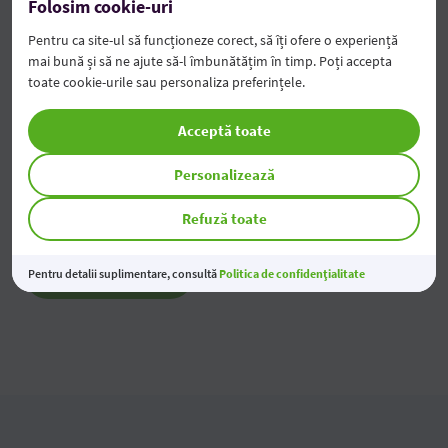
2026
Folosim cookie-uri
05 Aug 2026
Pentru ca site-ul să funcționeze corect, să îți ofere o experiență
mai bună și să ne ajute să-l îmbunătățim în timp. Poți accepta
toate cookie-urile sau personaliza preferințele.
Modificarea tarifelor pentru Persoane Juridice
04 Aug 2026
Acceptă toate
Economiile tale prind valoare
Personalizează
03 Aug 2026
Refuză toate
Toate noutățile
Pentru detalii suplimentare, consultă
Politica de confidențialitate