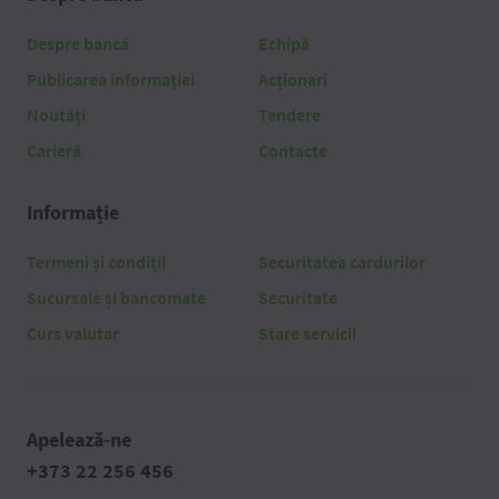
Despre bancă
Echipă
Publicarea informației
Acționari
Noutăți
Tendere
Carieră
Contacte
Informație
Termeni și condiții
Securitatea cardurilor
Sucursale și bancomate
Securitate
Curs valutar
Stare servicii
Apelează-ne
+373 22 256 456