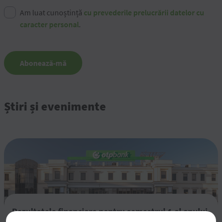
Am luat cunoștință
cu prevederile prelucrării datelor cu
caracter personal
.
Abonează-mă
Știri și evenimente
Rezultatele financiare pentru semestrul 1 al anului