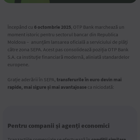
Începând cu
6 octombrie 2025
, OTP Bank marchează un
moment istoric pentru sectorul bancar din Republica
Moldova – anunțăm lansarea oficială a serviciului de plăți
către zona SEPA. Acest pas consolidează poziția OTP Bank
S.A. ca instituție financiară modernă, aliniată standardelor
europene.
Grație aderării în SEPA,
transferurile în euro devin mai
rapide, mai sigure și mai avantajoase
ca niciodată:
Pentru companii și agenți economici
Tranzacțiile comerciale se efectuează în
condiții similare