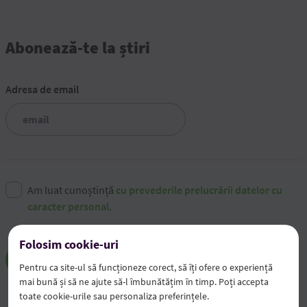
Abonează-te la știri
Adresa de email
Am luat cunoștință
cu prevederile prelucrării datelor cu
caracter personal
.
Folosim cookie-uri
Abonează-mă
Pentru ca site-ul să funcționeze corect, să îți ofere o experiență
mai bună și să ne ajute să-l îmbunătățim în timp. Poți accepta
toate cookie-urile sau personaliza preferințele.