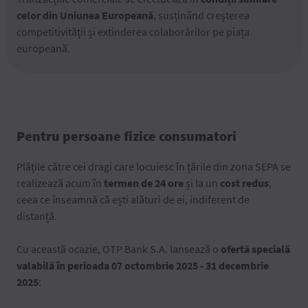
celor din Uniunea Europeană
, susținând creșterea
competitivității și extinderea colaborărilor pe piața
europeană.
Pentru persoane fizice consumatori
Plățile către cei dragi care locuiesc în țările din zona SEPA se
realizează acum în
termen de 24 ore
și la un
cost redus
,
ceea ce înseamnă că ești alături de ei, indiferent de
distanță.
Cu această ocazie, OTP Bank S.A. lansează o
ofertă specială
valabilă în perioada 07 octombrie 2025 - 31 decembrie
2025
: