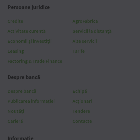
Persoane juridice
Credite
AgroFabrica
Activitate curentă
Servicii la distanță
Economii și investiții
Alte servicii
Leasing
Tarife
Factoring & Trade Finance
Despre bancă
Despre bancă
Echipă
Publicarea informației
Acționari
Noutăți
Tendere
Carieră
Contacte
Informație