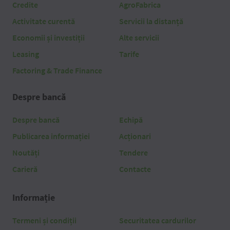
Credite
AgroFabrica
Activitate curentă
Servicii la distanță
Economii și investiții
Alte servicii
Leasing
Tarife
Factoring & Trade Finance
Despre bancă
Despre bancă
Echipă
Publicarea informației
Acționari
Noutăți
Tendere
Carieră
Contacte
Informație
Termeni și condiții
Securitatea cardurilor