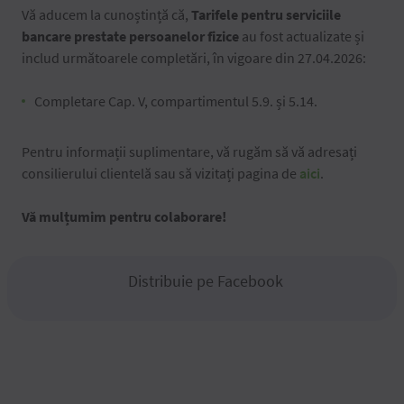
Vă aducem la cunoștință că,
Tarifele pentru serviciile
bancare prestate persoanelor fizice
au fost actualizate și
includ următoarele completări, în vigoare din 27.04.2026:
Completare Cap. V, compartimentul 5.9. și 5.14.
Pentru informații suplimentare, vă rugăm să vă adresați
consilierului clientelă sau să vizitați pagina de
aici
.
Vă mulțumim pentru colaborare!
Distribuie pe Facebook