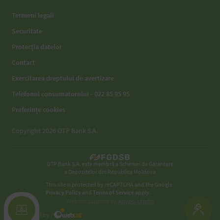
Termeni legali
Securitate
Protecția datelor
Contact
Exercitarea dreptului de avertizare
Telefonul consumatorului - 022 85 95 95
Preferințe cookies
Copyright 2026 OTP Bank S.A.
OTP Bank S.A. este membră a Schemei de Garantare
a Depozitelor din Republica Moldova
This site is protected by reCAPTCHA and the Google
Privacy Policy
and
Terms of Service
apply.
Website support by
amigo.studio
Developed by