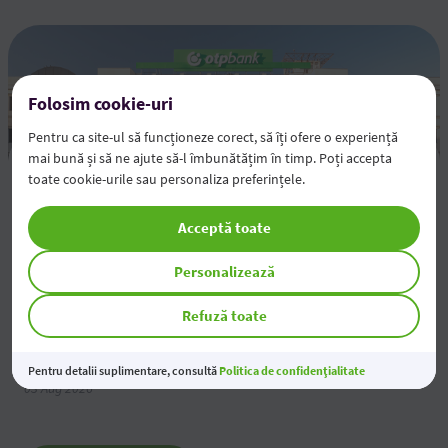
Folosim cookie-uri
Pentru ca site-ul să funcționeze corect, să îți ofere o experiență
mai bună și să ne ajute să-l îmbunătățim în timp. Poți accepta
Rezultatele financiare pentru semestrul 1 al anului
toate cookie-urile sau personaliza preferințele.
2026
Acceptă toate
05 Aug 2026
Personalizează
Modificarea tarifelor pentru Persoane Juridice
Refuză toate
04 Aug 2026
Economiile tale prind valoare
Pentru detalii suplimentare, consultă
Politica de confidențialitate
03 Aug 2026