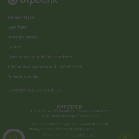
Termeni legali
Securitate
Protecția datelor
Contact
Exercitarea dreptului de avertizare
Telefonul consumatorului - 022 85 95 95
Preferințe cookies
Copyright 2026 OTP Bank S.A.
OTP Bank S.A. este membră a Schemei de Garantare
a Depozitelor din Republica Moldova
This site is protected by reCAPTCHA and the Google
Privacy Policy
and
Terms of Service
apply.
Website support by
amigo.studio