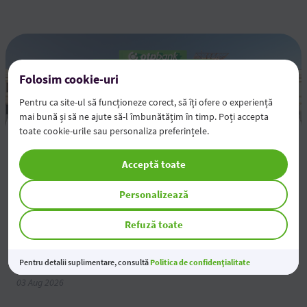
Folosim cookie-uri
Pentru ca site-ul să funcționeze corect, să îți ofere o experiență
mai bună și să ne ajute să-l îmbunătățim în timp. Poți accepta
toate cookie-urile sau personaliza preferințele.
Rezultatele financiare pentru semestrul 1 al anului
2026
Acceptă toate
05 Aug 2026
Personalizează
Modificarea tarifelor pentru Persoane Juridice
Refuză toate
04 Aug 2026
Pentru detalii suplimentare, consultă
Politica de confidențialitate
Economiile tale prind valoare
03 Aug 2026