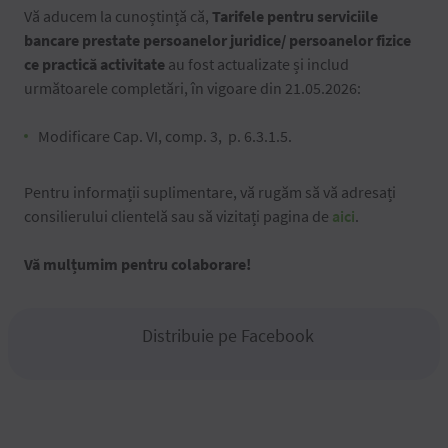
Vă aducem la cunoștință că,
Tarifele pentru serviciile
bancare prestate persoanelor juridice/
persoanelor fizice
ce practică activitate
au fost actualizate și includ
următoarele completări, în vigoare din 21.05.2026:
Modificare Cap. VI, comp. 3, p. 6.3.1.5.
Pentru informații suplimentare, vă rugăm să vă adresați
consilierului clientelă sau să vizitați pagina de
aici
.
Vă mulțumim pentru colaborare!
Distribuie pe Facebook