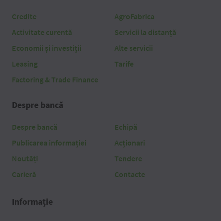
Credite
AgroFabrica
Activitate curentă
Servicii la distanță
Economii și investiții
Alte servicii
Leasing
Tarife
Factoring & Trade Finance
Despre bancă
Despre bancă
Echipă
Publicarea informației
Acționari
Noutăți
Tendere
Carieră
Contacte
Informație