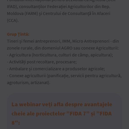
IFAD), consultanților Federației Agricultorilor din Rep.
Moldova (FARM) și Centrului de Consultanță în Afaceri
(CCA).
Grup Țintă:
Tineri și femei antreprenori, IMM, Micro Antreprenori - din
zonele rurale, din domeniul AGRO sau conexe Agriculturii:
- Agricultura (horticultura, culturi de câmp, apicultura);
- Activități post recoltare, procesare;
- Ambalare și comercializare a produselor agricole;
- Conexe agriculturii (panificație, servicii pentru agricultură,
agroturism, artizanat).
La webinar veți afla despre avantajele
cheie ale proiectelor ”FIDA 7” și ”FIDA
8”: