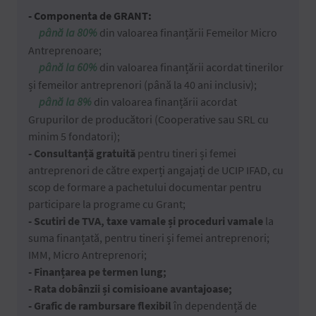
- Componenta de GRANT:
până la 80%
din valoarea finanțării Femeilor Micro
Antreprenoare;
până la 60%
din valoarea finanțării acordat tinerilor
și femeilor antreprenori (până la 40 ani inclusiv);
până la 8%
din valoarea finanțării acordat
Grupurilor de producători (Cooperative sau SRL cu
minim 5 fondatori);
- Consultanță gratuită
pentru tineri și femei
antreprenori de către experți angajați de UCIP IFAD, cu
scop de formare a pachetului documentar pentru
participare la programe cu Grant;
- Scutiri de TVA, taxe vamale și proceduri vamale
la
suma finanțată, pentru tineri și femei antreprenori;
IMM, Micro Antreprenori;
- Finanțarea pe termen lung;
- Rata dobânzii și comisioane avantajoase;
- Grafic de rambursare flexibil
în dependență de