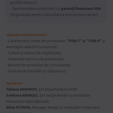
profilul afacerii;
- Oportunitatea combinării cu
garanții financiare ODA
(Organizația pentru Dezvoltarea Antreprenorialului)
Agenda evenimentului:
- Caracteristici cheie ale produselor
”FIDA 7” și ”FIDA 8”
și
avantajele aplicării la proiecte;
- Criterii și măsuri de eligibilitate;
- Aspectele tehnice ale proiectului;
- Beneficiile serviciilor de Consultanță;
- Sesiune de întrebări și răspunsuri;
Speakeri:
Tatiana MAXIMOV,
Șef Departament AGRO
Svetlana ARMAȘU
,
Șef Secție Relații cu Instituțiile
Financiare Internaționale
Alina PETROV,
Manager Relații cu Instituțiile Financiare