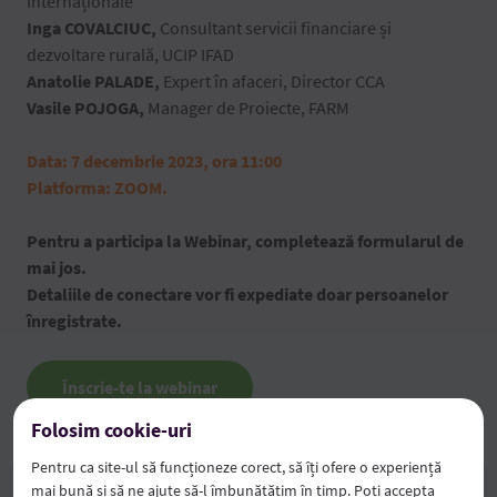
Internaționale
Inga COVALCIUC,
Consultant servicii financiare și
dezvoltare rurală, UCIP IFAD
Anatolie PALADE,
Expert în afaceri, Director CCA
Vasile POJOGA,
Manager de Proiecte, FARM
Data: 7 decembrie 2023, ora 11:00
Platforma: ZOOM.
Pentru a participa la Webinar, completează formularul de
mai jos.
Detaliile de conectare vor fi expediate doar persoanelor
înregistrate.
Înscrie-te la webinar
Folosim cookie-uri
Pentru ca site-ul să funcționeze corect, să îți ofere o experiență
Distribuie pe Facebook
mai bună și să ne ajute să-l îmbunătățim în timp. Poți accepta