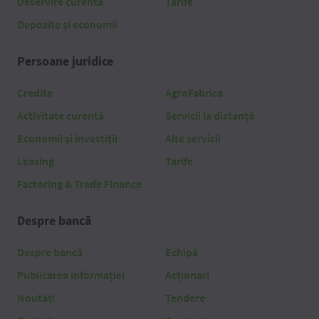
Deservire curentă
Tarife
Depozite și economii
Persoane juridice
Credite
AgroFabrica
Activitate curentă
Servicii la distanță
Economii și investiții
Alte servicii
Leasing
Tarife
Factoring & Trade Finance
Despre bancă
Despre bancă
Echipă
Publicarea informației
Acționari
Noutăți
Tendere