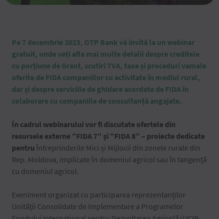
Pe 7 decembrie 2023, OTP Bank vă invită la un webinar
gratuit, unde veți afla mai multe detalii despre creditele
cu porțiune de Grant, scutiri TVA, taxe și proceduri vamale
oferite de FIDA companiilor cu activitate în mediul rural,
dar și despre serviciile de ghidare acordate de FIDA în
colaborare cu companiile de consultanță angajate.
În cadrul webinarului vor fi discutate ofertele din
resursele externe ”FIDA 7” și ”FIDA 8” – proiecte dedicate
pentru
Întreprinderile Mici și Mijlocii din zonele rurale din
Rep. Moldova, implicate în domeniul agricol sau în tangență
cu domeniul agricol.
Eveniment organizat cu participarea reprezentanților
Unității Consolidate de Implementare a Programelor
Fondului Internațional pentru Dezvoltarea Agricolă (UCIP