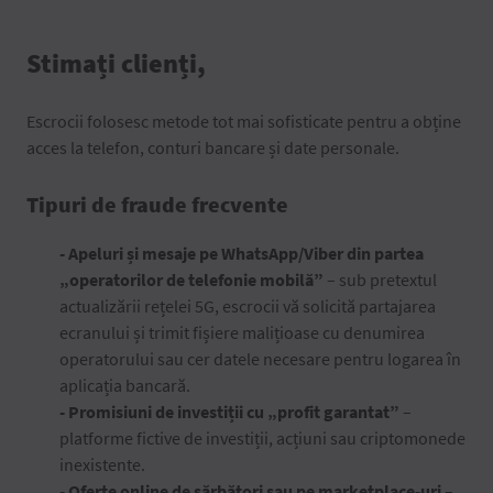
Stimați clienți,
Escrocii folosesc metode tot mai sofisticate pentru a obține
acces la telefon, conturi bancare și date personale.
Tipuri de fraude frecvente
- Apeluri și mesaje pe WhatsApp/Viber din partea
„operatorilor de telefonie mobilă”
– sub pretextul
actualizării rețelei 5G, escrocii vă solicită partajarea
ecranului și trimit fișiere malițioase cu denumirea
operatorului sau cer datele necesare pentru logarea în
aplicația bancară.
- Promisiuni de investiții cu „profit garantat”
–
platforme fictive de investiții, acțiuni sau criptomonede
inexistente.
- Oferte online de sărbători sau pe marketplace-uri
–