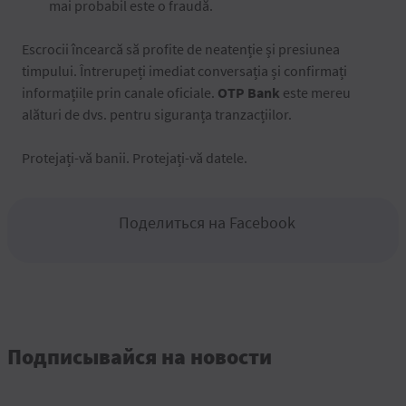
mai probabil este o fraudă.
Escrocii încearcă să profite de neatenție și presiunea
timpului. Întrerupeți imediat conversația și confirmați
informațiile prin canale oficiale.
OTP Bank
este mereu
alături de dvs. pentru siguranța tranzacțiilor.
Protejați-vă banii. Protejați-vă datele.
Поделиться на Facebook
Подписывайся на новости