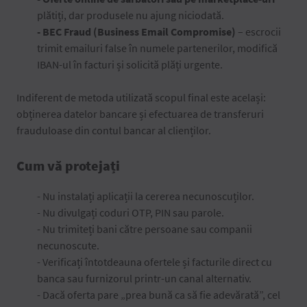
plătiți, dar produsele nu ajung niciodată.
- BEC Fraud (Business Email Compromise)
– escrocii
trimit emailuri false în numele partenerilor, modifică
IBAN-ul în facturi și solicită plăți urgente.
Indiferent de metoda utilizată scopul final este același:
obținerea datelor bancare și efectuarea de transferuri
frauduloase din contul bancar al clienților.
Cum vă protejați
- Nu instalați aplicații la cererea necunoscuților.
- Nu divulgați coduri OTP, PIN sau parole.
- Nu trimiteți bani către persoane sau companii
necunoscute.
- Verificați întotdeauna ofertele și facturile direct cu
banca sau furnizorul printr-un canal alternativ.
- Dacă oferta pare „prea bună ca să fie adevărată”, cel