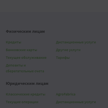
Физическим лицам
Кредиты
Дистанционные услуги
Банковские карты
Другие услуги
Текущее обслуживание
Тарифы
Депозиты и
сберегательные счета
Юридическим лицам
Классические кредиты
AgroFabrica
Текущие операции
Дистанционные услуги