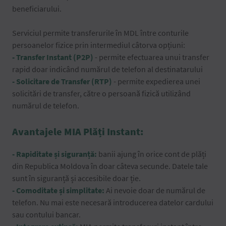
beneficiarului.
Serviciul permite transferurile în MDL între conturile
persoanelor fizice prin intermediul câtorva opțiuni:
- Transfer Instant (P2P)
- permite efectuarea unui transfer
rapid doar indicând numărul de telefon al destinatarului
- Solicitare de Transfer (RTP)
- permite expedierea unei
solicitări de transfer, către o persoană fizică utilizând
numărul de telefon.
Avantajele MIA Plăți Instant:
- Rapiditate și siguranță:
banii ajung în orice cont de plăți
din Republica Moldova în doar câteva secunde. Datele tale
sunt în siguranță și accesibile doar ție.
- Comoditate și simplitate:
Ai nevoie doar de numărul de
telefon. Nu mai este necesară introducerea datelor cardului
sau contului bancar.