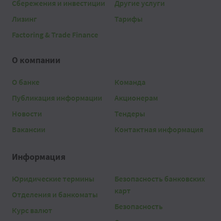
Сбережения и инвестиции
Другие услуги
Лизинг
Тарифы
Factoring & Trade Finance
О компании
О банке
Команда
Публикация информации
Акционерам
Новости
Тендеры
Вакансии
Контактная информация
Информация
Юридические термины
Безопасность банковских
карт
Отделения и банкоматы
Безопасность
Курс валют