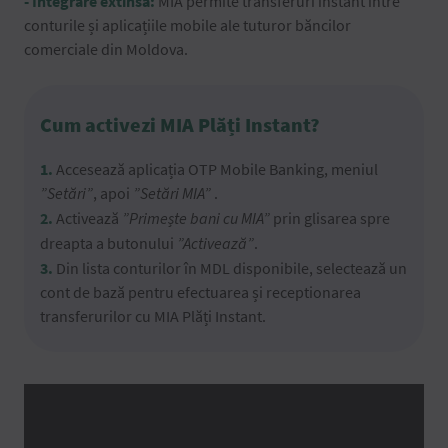
- Integrare extinsă:
MIA permite transferuri instant între
conturile și aplicațiile mobile ale tuturor băncilor
comerciale din Moldova.
Cum activezi MIA Plăți Instant?
1.
Accesează aplicația OTP Mobile Banking, meniul
”Setări”
, apoi
”Setări MIA”
.
2.
Activează
”Primește bani cu MIA”
prin glisarea spre
dreapta a butonului
”Activează”
.
3.
Din lista conturilor în MDL disponibile, selectează un
cont de bază pentru efectuarea și receptionarea
transferurilor cu MIA Plăți Instant.