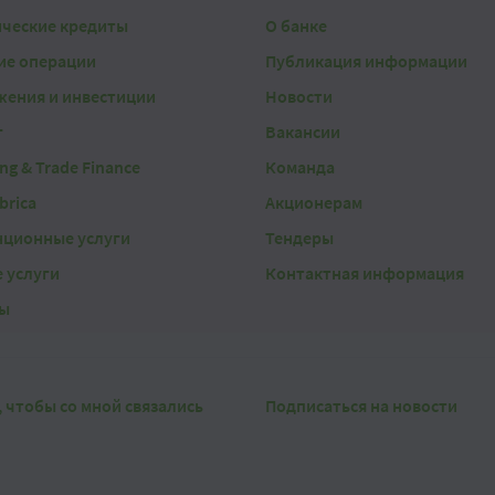
ические кредиты
О банке
ие операции
Публикация информации
жения и инвестиции
Новости
г
Вакансии
ing & Trade Finance
Команда
brica
Акционерам
нционные услуги
Тендеры
 услуги
Контактная информация
ы
, чтобы со мной связались
Подписаться на новости