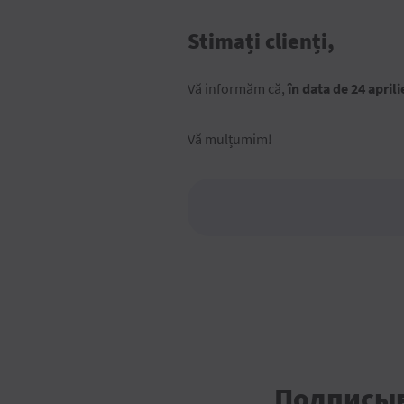
Stimați clienți,
Vă informăm că,
în data de 24 april
Vă mulțumim!
Подписыв