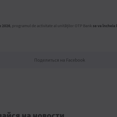
ie 2026
, programul de activitate al unităților OTP Bank
se va încheia 
Поделиться на Facebook
айся на новости