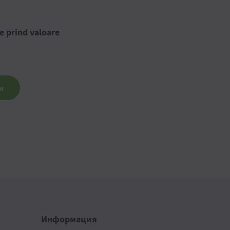
e prind valoare
и
Информация