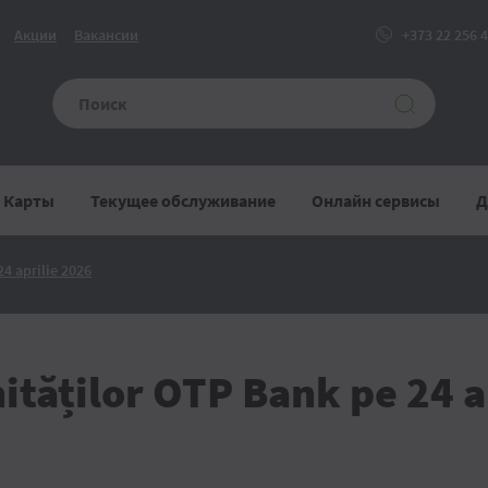
Акции
Вакансии
+373 22 256 
Карты
Текущее обслуживание
Онлайн сервисы
Д
Programul
4 aprilie 2026
unităților
OTP
Bank
pe
24
aprilie
tăților OTP Bank pe 24 a
2026