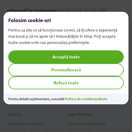
Informaţii la telefoanele:
022 812 339, 022 812 431
Folosim cookie-uri
Pentru ca site-ul să funcționeze corect, să îți ofere o experiență
mai bună și să ne ajute să-l îmbunătățim în timp. Poți accepta
toate cookie-urile sau personaliza preferințele.
Persoane fizice
Acceptă toate
Credite
Servicii la distanță
Carduri
Alte servicii
Personalizează
Deservire curentă
Tarife
Refuză toate
Depozite și economii
Pentru detalii suplimentare, consultă
Politica de confidențialitate
Persoane juridice
Credite
AgroFabrica
Activitate curentă
Servicii la distanță