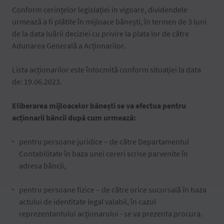
Conform cerințelor legislației in vigoare, dividendele
urmează a fi plătite în mijloace bănești, în termen de 3 luni
de la data luării deciziei cu privire la plata lor de către
Adunarea Generală a Acționarilor.
Lista acționarilor este întocmită conform situației la data
de: 19.06.2023.
Eliberarea mijloacelor bănești se va efectua pentru
acționarii băncii după cum urmează:
pentru persoane juridice – de către Departamentul
Contabilitate în baza unei cereri scrise parvenite în
adresa băncii,
pentru persoane fizice – de către orice sucursală în baza
actului de identitate legal valabil, în cazul
reprezentantului acționarului - se va prezenta procura.