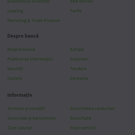
Economii și investiții
Alte servicii
Leasing
Tarife
Factoring & Trade Finance
Despre bancă
Despre bancă
Echipă
Publicarea informației
Acționari
Noutăți
Tendere
Carieră
Contacte
Informație
Termeni și condiții
Securitatea cardurilor
Sucursale și bancomate
Securitate
Curs valutar
Stare servicii