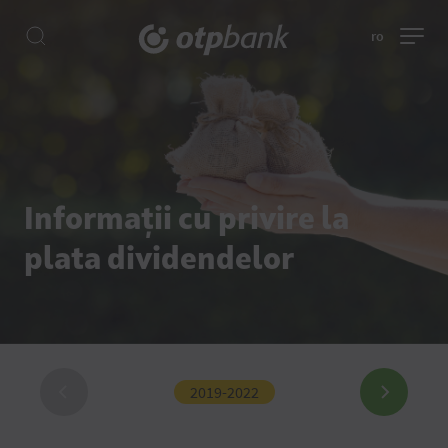
ro
Informații cu privire la
plata dividendelor
2019-2022
201