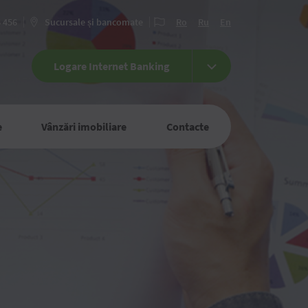
6 456
Sucursale și bancomate
Ro
Ru
En
Logare Internet Banking
e
Vânzări imobiliare
Contacte