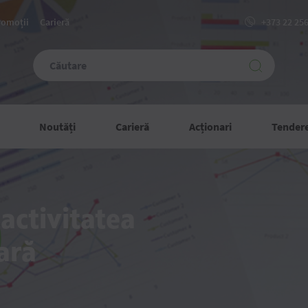
romoții
Carieră
+373 22 25
Noutăți
Carieră
Acționari
Tender
 activitatea
ară