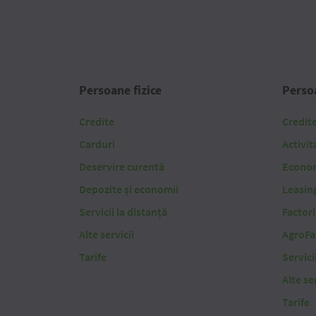
Persoane fizice
Persoa
Credite
Credit
Carduri
Activit
Deservire curentă
Economi
Depozite și economii
Leasin
Servicii la distanță
Factor
Alte servicii
AgroFa
Tarife
Servici
Alte ser
Tarife