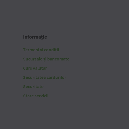
Informație
Termeni și condiții
Sucursale și bancomate
Curs valutar
Securitatea cardurilor
Securitate
Stare servicii