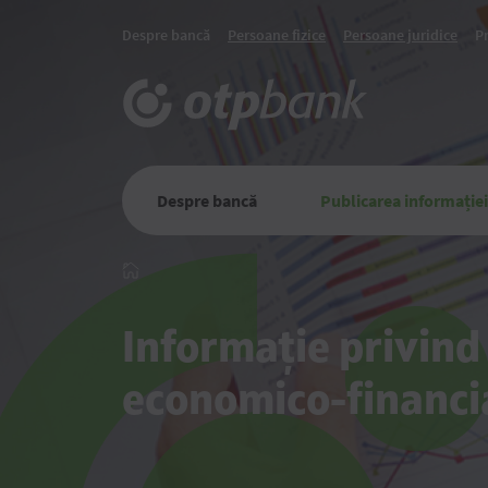
Despre bancă
Persoane fizice
Persoane juridice
P
Despre bancă
Publicarea informației
Главная
Informație privind
economico-financi