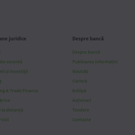
ne juridice
Despre bancă
e
Despre bancă
ate curentă
Publicarea informației
i și investiții
Noutăți
g
Carieră
ing & Trade Finance
Echipă
brica
Acționari
i la distanță
Tendere
vicii
Contacte