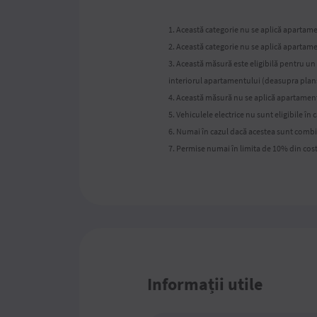
1. Această categorie nu se aplică apartame
2. Această categorie nu se aplică apartame
3. Această măsură este eligibilă pentru un
interiorul apartamentului (deasupra planș
4. Această măsură nu se aplică apartamente
5. Vehiculele electrice nu sunt eligibile în ca
6. Numai în cazul dacă acestea sunt combi
7. Permise numai în limita de 10% din cost
Informații utile