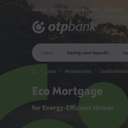
About us
Individuals
Legal entities
Promotions
Loans
Savings and deposits
Ca
Loans
Mortgage
Loans
Mortgage loans
Credite Imobili
Главная
loans
Eco Mortgage
for Energy-Efficient Homes