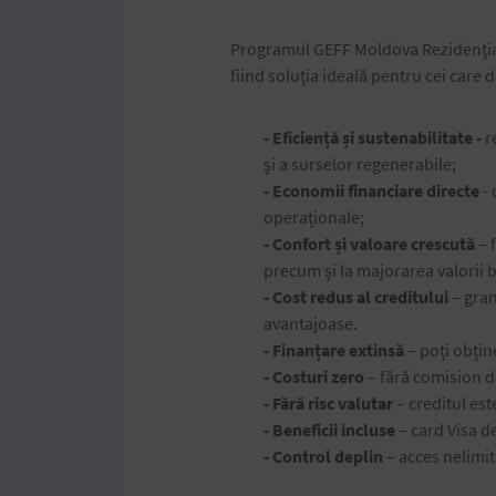
Programul GEFF Moldova Rezidențial o
fiind soluția ideală pentru cei care
- Eficiență și sustenabilitate
-
r
și a surselor regenerabile;
- Economii financiare directe
- 
operaționale;
- Confort și valoare crescută
– 
precum și la majorarea valorii 
- Cost redus al creditului
– gran
avantajoase.
- Finanțare extinsă
– poți obțin
- Costuri zero
– fără comision d
- Fără risc valutar
– creditul est
- Beneficii incluse
– card Visa de
- Control deplin
– acces nelimit