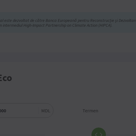
l este dezvoltat de către Banca Europeană pentru Reconstrucție și Dezvoltare 
 intermediul High-Impact Partnership on Climate Action (HIPCA).
Eco
MDL
Termen