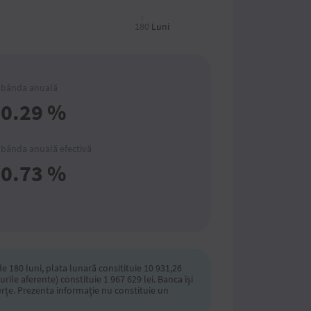
180
Luni
bânda anuală
0.29
%
bânda anuală efectivă
0.73
%
 180 luni, plata lunară consitituie 10 931,26
rile aferente) constituie 1 967 629 lei. Banca își
erțe. Prezenta informație nu constituie un