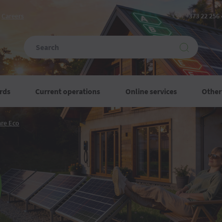
Сareers
+373 22 256
rds
Current operations
Online services
Other
Credite
are Eco
Imobiliare
Eco