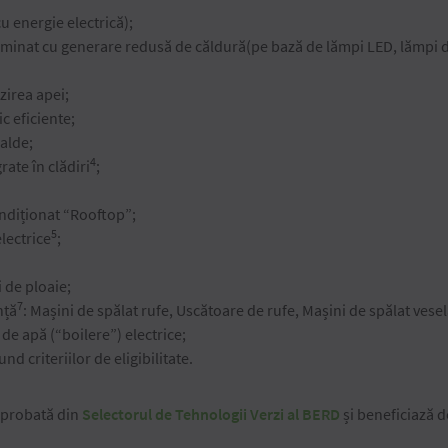
u energie electrică);
 iluminat cu generare redusă de căldură(pe bază de lămpi LED, lămpi 
zirea apei;
c eficiente;
calde;
4
rate în clădiri
;
ondiționat “Rooftop”;
5
lectrice
;
 de ploaie;
7
nță
: Mașini de spălat rufe, Uscătoare de rufe, Mașini de spălat vesel
 de apă (“boilere”) electrice;
nd criteriilor de eligibilitate.
aprobată din
Selectorul de Tehnologii Verzi al BERD
și beneficiază d