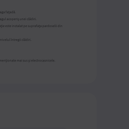
eaga fațadă.
gul acoperiș unei clădiri.
ie este instalat pe suprafața pardoselii din
velul întregii clădiri.
 menționate mai sus și electrocasnicele.