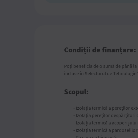
Condiții de finanțare:
Poți beneficia de o sumă de până la
incluse în Selectorul de Tehnologie
Scopul:
- Izolația termică a pereților ext
- Izolația pereților despărțitor
- Izolația termică a acoperișului
- Izolația termică a pardoselilor
- Cazane pe biomasă;