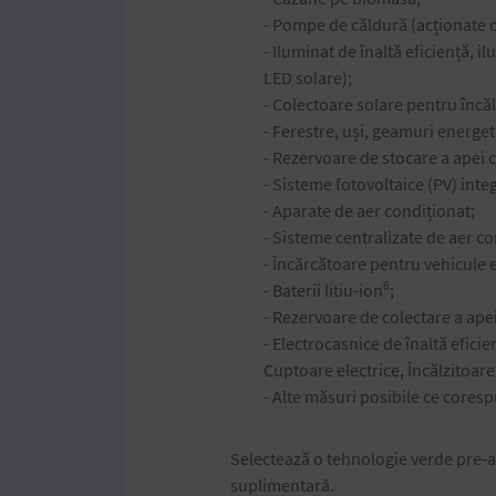
- Pompe de căldură (acționate c
- Iluminat de înaltă eficiență,
LED solare);
- Colectoare solare pentru încăl
- Ferestre, uși, geamuri energeti
- Rezervoare de stocare a apei 
- Sisteme fotovoltaice (PV) integ
- Aparate de aer condiționat;
- Sisteme centralizate de aer c
- Încărcătoare pentru vehicule e
6
- Baterii litiu-ion
;
- Rezervoare de colectare a apei
- Electrocasnice de înaltă eficie
Cuptoare electrice, Încălzitoare
- Alte măsuri posibile ce corespu
Selectează o tehnologie verde pre‑
suplimentară.