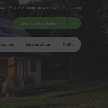
 456
ATM and branch network
Ro
Ru
En
Login Internet Banking
 services
Services status
Tariffs