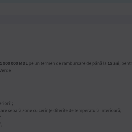
1 900 000 MDL
pe un termen de rambursare de până la
15 ani
, pent
 Verde
1
eriori
;
i care separă zone cu cerințe diferite de temperatură interioară;
2
;
3
;