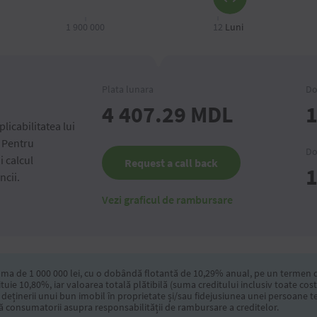
1 900 000
12
Luni
Plata lunara
Do
4 407.29
MDL
1
licabilitatea lui
. Pentru
Do
i calcul
Request a call back
1
ncii.
Vezi graficul de rambursare
uma de 1 000 000 lei, cu o dobândă flotantă de 10,29% anual, pe un termen de
uie 10,80%, iar valoarea totală plătibilă (suma creditului inclusiv toate costu
 deținerii unui bun imobil în proprietate și/sau fidejusiunea unei persoane t
 consumatorii asupra responsabilității de rambursare a creditelor.