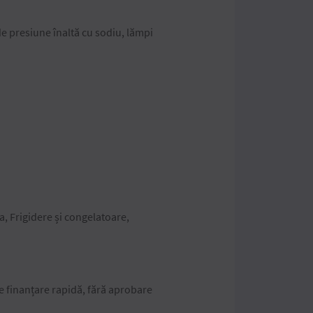
de presiune înaltă cu sodiu, lămpi
a, Frigidere și congelatoare,
e finanțare rapidă, fără aprobare