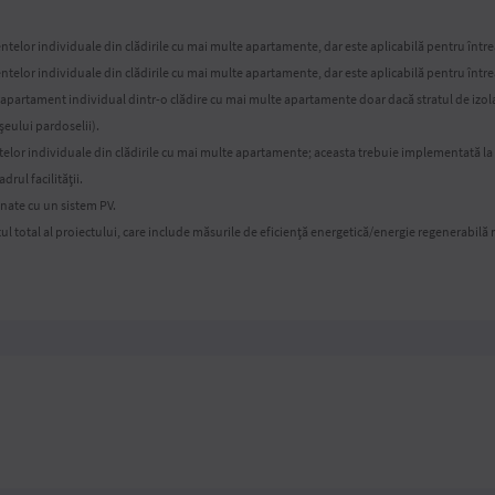
ntelor individuale din clădirile cu mai multe apartamente, dar este aplicabilă pentru într
ntelor individuale din clădirile cu mai multe apartamente, dar este aplicabilă pentru întrea
 apartament individual dintr-o clădire cu mai multe apartamente doar dacă stratul de izolaț
eului pardoselii).
lor individuale din clădirile cu mai multe apartamente; aceasta trebuie implementată la ni
drul facilității.
nate cu un sistem PV.
ul total al proiectului, care include măsurile de eficiență energetică/energie regenerabilă