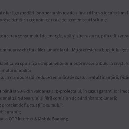
feră gospodăriilor oportunitatea de a investi într-o locuință mai e
 doresc beneficii economice reale pe termen scurt și lung:
educerea consumului de energie, apă și alte resurse, prin utilizare
diminuarea cheltuielilor lunare la utilități și creșterea bugetului g
fiabilitatea sporită a echipamentelor moderne contribuie la creșterea 
bunului imobiliar;
tul nerambursabil reduce semnificativ costul real al finanțării, făcân
e până la 90% din valoarea sub-proiectului, în cazul garanțiilor imob
e analiză a dosarului și fără comision de administrare lunară;
e protejat de fluctuațiile cursului;
bit gratuit;
at la OTP Internet & Mobile Banking.