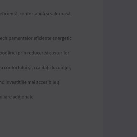
ficientă, confortabilă și valoroasă,
a echipamentelor eficiente energetic
ospodăriei prin reducerea costurilor
confortului și a calității locuinței,
d investițiile mai accesibile și
iliare adiționale;