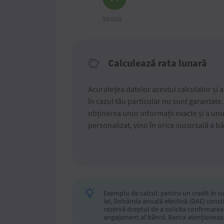
50 000
Calculează rata lunară
Acuratețea datelor acestui calculator și ap
în cazul tău particular nu sunt garantate
obținerea unor informații exacte și a unu
personalizat, vino în orice sucursală a bă
Exemplu de calcul: pentru un credit în s
lei, Dobânda anuală efectivă (DAE) constit
rezervă dreptul de a solicita confirmarea
angajament al băncii. Banca atenționează