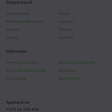
Despre bancă
Despre bancă
Echipă
Publicarea informației
Acționari
Noutăți
Tendere
Carieră
Contacte
Informație
Termeni și condiții
Securitatea cardurilor
Sucursale și bancomate
Securitate
Curs valutar
Stare servicii
Apelează-ne
+373 22 256 456