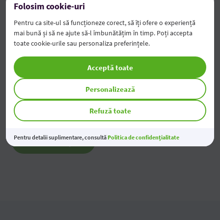
Folosim cookie-uri
2026
Pentru ca site-ul să funcționeze corect, să îți ofere o experiență
05 Aug 2026
mai bună și să ne ajute să-l îmbunătățim în timp. Poți accepta
toate cookie-urile sau personaliza preferințele.
Modificarea tarifelor pentru Persoane Juridice
Acceptă toate
04 Aug 2026
Personalizează
Economiile tale prind valoare
03 Aug 2026
Refuză toate
Pentru detalii suplimentare, consultă
Politica de confidențialitate
Toate noutățile