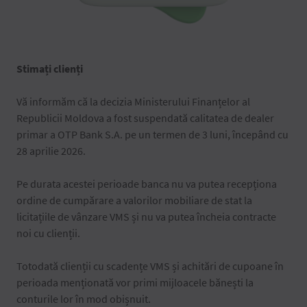
Stimați clienți
Vă informăm că la decizia Ministerului Finanțelor al
Republicii Moldova a fost suspendată calitatea de dealer
primar a OTP Bank S.A. pe un termen de 3 luni, începând cu
28 aprilie 2026.
Pe durata acestei perioade banca nu va putea recepționa
ordine de cumpărare a valorilor mobiliare de stat la
licitațiile de vânzare VMS și nu va putea încheia contracte
noi cu clienții.
Totodată clienții cu scadențe VMS și achitări de cupoane în
perioada menționată vor primi mijloacele bănești la
conturile lor în mod obișnuit.