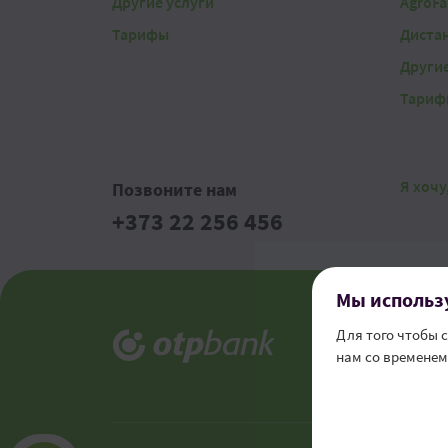
Другие услуги
AgroFa
Тарифы
Диста
Другие
Тариф
Я хочу
Позвоните нам
+373 22 256 456
Мы использу
Юридич
Для того чтобы 
Канал 
нам со временем 
Телефон