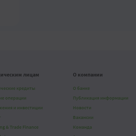
ическим лицам
О компании
ические кредиты
О банке
ие операции
Публикация информации
жения и инвестиции
Новости
г
Вакансии
ing & Trade Finance
Команда