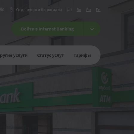
456
Отделения и банкоматы
Ro
Ru
En
Войти в Internet Banking
ругие услуги
Статус услуг
Тарифы