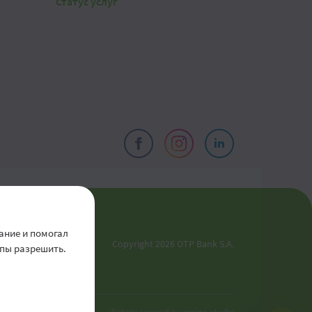
Статус услуг
ты
ание и помогал
Copyright 2026 OTP Bank S.A.
ипы разрешить.
ики
Website support by
amigo.studio