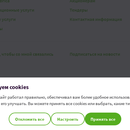
brica
Акционерам
нционные услуги
Тендеры
 услуги
Контактная информация
ы
, чтобы со мной связались
Подписаться на новости
ем cookies
еские термины
Безопасность
Безопасность данных
Контак
сайт работал правильно, обеспечивал вам более удобное использов
для сбора информации о нарушениях
его улучшать. Вы можете принять все cookies или выбрать, какие т
ный номер потребителя - 022 85 95 95
Настройки файлов cookie
Отклонить все
Настроить
Принять все
OTP Bank S.A. является членом Системы Гарантирования Депозитов Республ