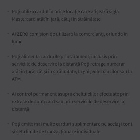
Poți utiliza cardul în orice locație care afișează sigla
Mastercard atât în țară, cât și în străinătate
Ai ZERO comision de utilizare la comercianți, oriunde în
lume
Poți alimenta cardurile prin virament, inclusiv prin
serviciile de deservire la distanță Poți retrage numerar
atât în țară, cât și în străinătate, la ghișeele băncilor sau la
ATM
Ai control permanent asupra cheltuielilor efectuate prin
extrase de cont/card sau prin serviciile de deservire la
distanță
Poți emite mai multe carduri suplimentare pe același cont
și seta limite de tranzacționare individuale