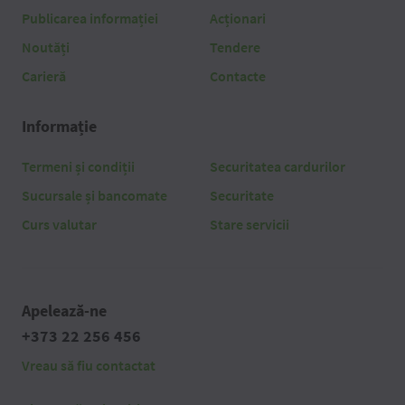
Publicarea informației
Acționari
Noutăți
Tendere
Carieră
Contacte
Informație
Termeni și condiții
Securitatea cardurilor
Sucursale și bancomate
Securitate
Curs valutar
Stare servicii
Apelează-ne
+373 22 256 456
Vreau să fiu contactat