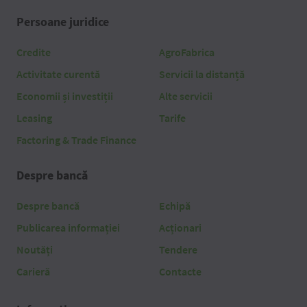
Persoane juridice
Credite
AgroFabrica
Activitate curentă
Servicii la distanță
Economii și investiții
Alte servicii
Leasing
Tarife
Factoring & Trade Finance
Despre bancă
Despre bancă
Echipă
Publicarea informației
Acționari
Noutăți
Tendere
Carieră
Contacte