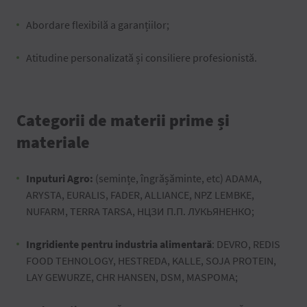
Abordare flexibilă a garanțiilor;
Atitudine personalizată și consiliere profesionistă.
Categorii de materii prime și
materiale
Inputuri Agro:
(semințe, îngrășăminte, etc) ADAMA,
ARYSTA, EURALIS, FADER, ALLIANCE, NPZ LEMBKE,
NUFARM, TERRA TARSA, НЦЗИ П.П. ЛУКЬЯНЕНКО;
Ingridiente pentru industria alimentară
: DEVRO, REDIS
FOOD TEHNOLOGY, HESTREDA, KALLE, SOJA PROTEIN,
LAY GEWURZE, CHR HANSEN, DSM, MASPOMA;