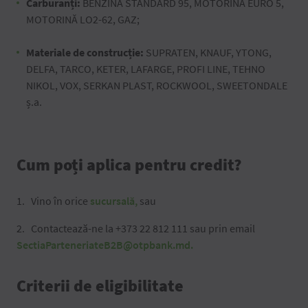
Carburanți:
BENZINĂ STANDARD 95, MOTORINĂ EURO 5,
MOTORINĂ LO2-62, GAZ;
Materiale de construcție:
SUPRATEN, KNAUF, YTONG,
DELFA, TARCO, KETER, LAFARGE, PROFI LINE, TEHNO
NIKOL, VOX, SERKAN PLAST, ROCKWOOL, SWEETONDALE
ș.a.
Cum poți aplica pentru credit?
Vino în orice
sucursală,
sau
Contactează-ne la +373 22 812 111 sau prin email
SectiaParteneriateB2B@otpbank.md.
Criterii de eligibilitate