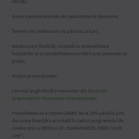
ofertă);
Suma maximă depinde de capacitatea de deservire;
Termen de rambursare de până la 12 luni;
Rambursare flexibilă, corelată cu sezonalitatea
încasărilor și cu posibilitatea acordării unei perioade de
grație;
Prețuri promoționale;
Cea mai largă ofertă a resurselor din
fondurile
Organizațiilor Financiare Internaționale
;
Posibilitatea de a obține GRANT de la 10% până la 15%
din suma finanțării acordată în cadrul programului de
colaborare cu BERD si UE „EU4BUSINESS-EBRD Credit
Line”;