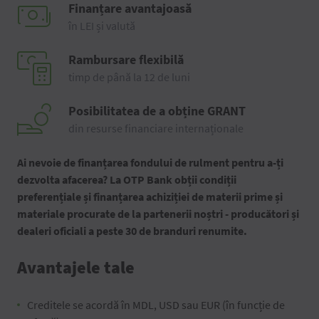
Finanțare avantajoasă
în LEI și valută
Rambursare flexibilă
timp de până la 12 de luni
Posibilitatea de a obține GRANT
din resurse financiare internaționale
Ai nevoie de finanțarea fondului de rulment pentru a-ți
dezvolta afacerea? La OTP Bank obții condiții
preferențiale și finanțarea achiziției de materii prime și
materiale procurate de la partenerii noștri - producători și
dealeri oficiali a peste 30 de branduri renumite.
Avantajele tale
Creditele se acordă în MDL, USD sau EUR (în funcție de