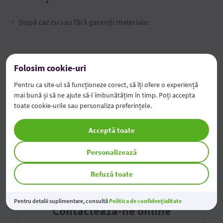
După caz cu sau fără garanții materiale.
Tarife și condiții generale
Folosim cookie-uri
Pentru ca site-ul să funcționeze corect, să îți ofere o experiență
Tarife pentru persoane juridice
mai bună și să ne ajute să-l îmbunătățim în timp. Poți accepta
toate cookie-urile sau personaliza preferințele.
Acceptă toate
Personalizează
Refuză toate
Pentru detalii suplimentare, consultă
Politica de confidențialitate
Contactează-ne online