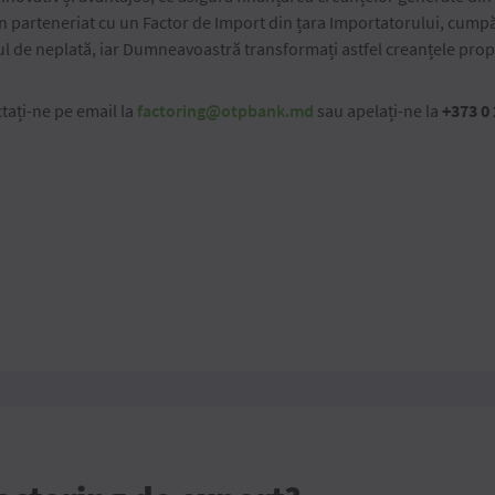
în parteneriat cu un Factor de Import din țara Importatorului, cump
l de neplată, iar Dumneavoastră transformați astfel creanțele proprii
tați-ne pe email la
factoring@otpbank.md
sau apelați-ne la
+373 0 