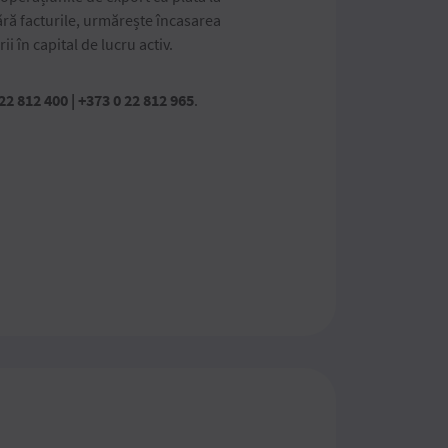
ără facturile, urmărește încasarea
 în capital de lucru activ.
22 812 400 | +373 0 22 812 965
.