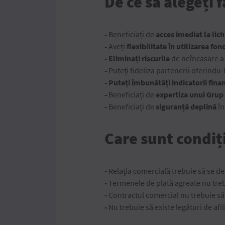
De ce să alegeți 
-
Beneficiați de
acces imediat la lic
-
Aveți
flexibilitate în utilizarea fon
- Eliminați riscurile
de neîncasare a
-
Puteți fideliza partenerii oferindu-
- Puteți îmbunătăți indicatorii finan
-
Beneficiați de
expertiza unui Grup
-
Beneficiați de
siguranță deplină
în
Care sunt condiți
-
Relația comercială trebuie să se de
-
Termenele de plată agreate nu treb
-
Contractul comercial nu trebuie să
-
Nu trebuie să existe legături de afili