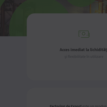
Acces imediat la lichidităț
și flexibilitate în utilizare
Factoring de Export
este un produs i