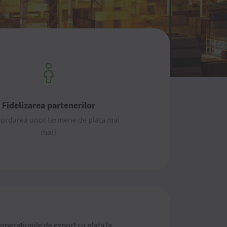
Fidelizarea partenerilor
cordarea unor termene de plata mai
mari
operațiunile de export cu plata la