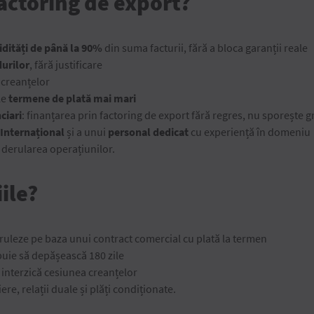
factoring de export?
hidități de până la 90%
din suma facturii, fără a bloca garanții reale
durilor
, fără justificare
 creanțelor
le
termene de plată mai mari
ciari
: finanțarea prin factoring de export fără regres, nu sporește 
 Internațional
și a unui
personal dedicat
cu experiență în domeniu
 derularea operațiunilor.
ile?
ruleze pe baza unui contract comercial cu plată la termen
uie să depășească 180 zile
 interzică cesiunea creanțelor
ere, relații duale și plăți condiționate.