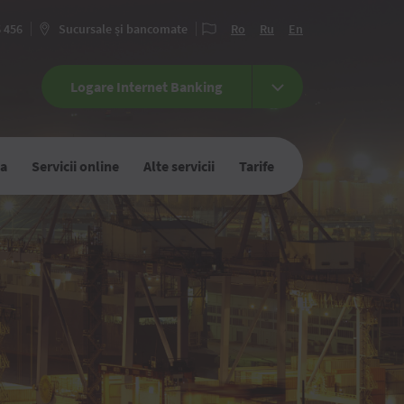
6 456
Sucursale și bancomate
Ro
Ru
En
Logare Internet Banking
ca
Servicii online
Alte servicii
Tarife