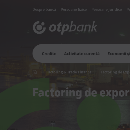
Despre bancă
Persoane fizice
Persoane juridice
P
Credite
Activitate curentă
Economii și 
Factoring
Factoring & Trade Finance
Factoring de Exp
Главная
&
Trade
Finance
Factoring de expor