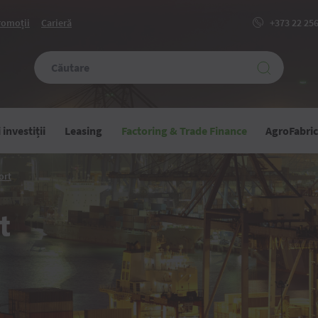
romoții
Carieră
+373 22 25
investiții
Leasing
Factoring & Trade Finance
AgroFabri
Factoring
ort
de
Export
t