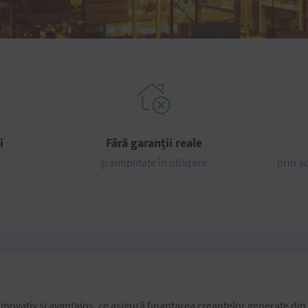
i
Fără garanții reale
și simplitate în utilizare
prin a
novativ și avantajos, ce asigură finanțarea creanțelor generate din 