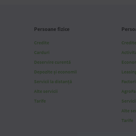
Persoane fizice
Persoa
Credite
Credit
Carduri
Activit
Deservire curentă
Economi
Depozite și economii
Leasin
Servicii la distanță
Factor
Alte servicii
AgroFa
Tarife
Servici
Alte ser
Tarife