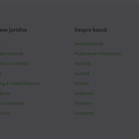
ne juridice
Despre bancă
e
Despre bancă
ate curentă
Publicarea informației
i și investiții
Noutăți
g
Carieră
ing & Trade Finance
Echipă
brica
Acționari
i la distanță
Tendere
vicii
Contacte