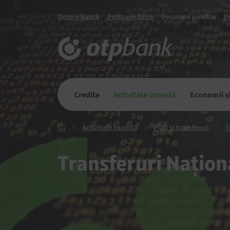
Despre bancă
Persoane fizice
Persoane juridice
P
Credite
Activitate curentă
Economii și 
Activitate
Plăți
Activitate curentă
Plăți și transferuri
T
Главная
curentă
și
transfe
Transferuri Națion