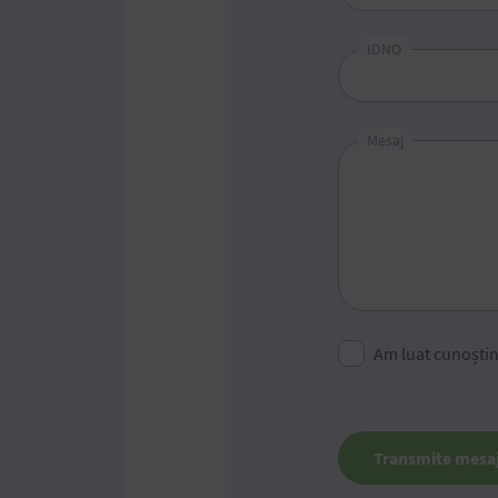
IDNO
Mesaj
Am luat cunoști
Transmite mesa