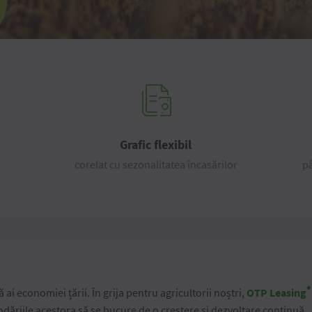
Grafic flexibil
corelat cu sezonalitatea încasărilor
pâ
®
 ai economiei țării. În grija pentru agricultorii noștri,
OTP Leasing
odăriile acestora să se bucure de o creștere și dezvoltare continuă.