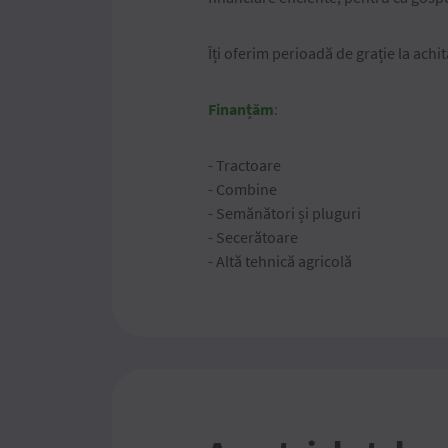
Îți oferim perioadă de grație la achit
Finanțăm
:
- Tractoare
- Combine
- Semănători și pluguri
- Secerătoare
- Altă tehnică agricolă