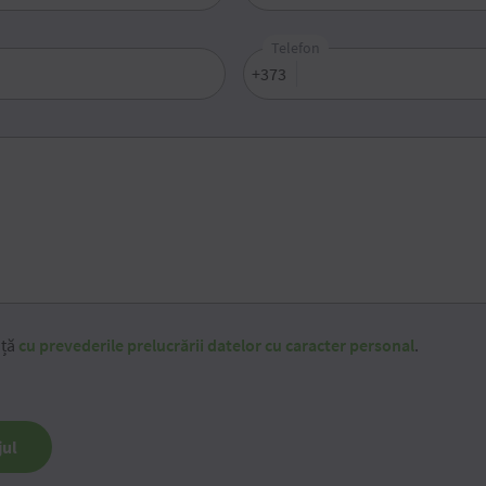
Telefon
+373
nță
cu prevederile prelucrării datelor cu caracter personal
.
jul