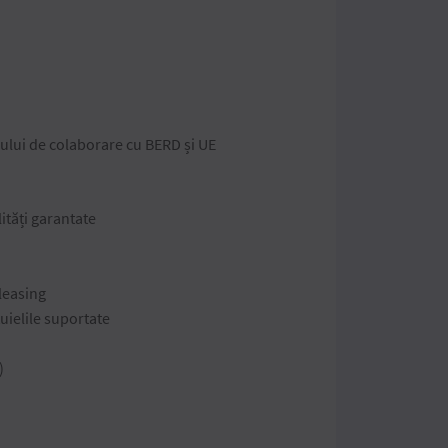
ului de colaborare cu BERD și UE
lități garantate
 leasing
uielile suportate
)