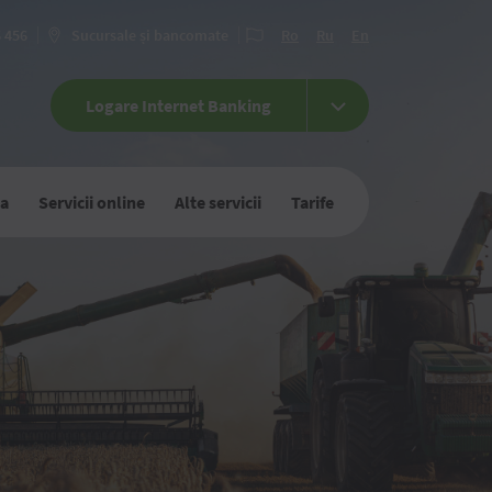
6 456
Sucursale și bancomate
Ro
Ru
En
Logare Internet Banking
ca
Servicii online
Alte servicii
Tarife