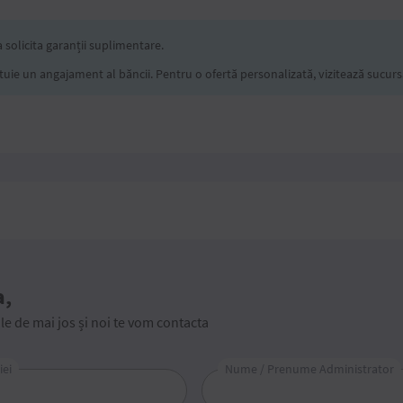
a solicita garanții suplimentare.
uie un angajament al băncii. Pentru o ofertă personalizată, vizitează sucurs
a,
 de mai jos și noi te vom contacta
ei
Nume / Prenume Administrator