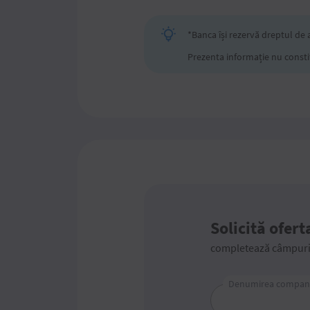
*Banca își rezervă dreptul de 
Prezenta informație nu constit
Solicită ofert
completează câmpurile
Denumirea compani