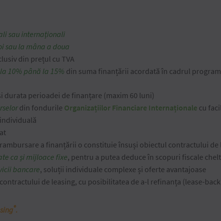
ali sau internaționali
oi sau la mâna a doua
clusiv din prețul cu TVA
la 10% până la 15%
din suma finanțării acordată în cadrul program
și durata perioadei de finanțare (maxim 60 luni)
rselor
din fondurile
Organizațiilor Financiare Internaționale
cu faci
individuală
at
 rambursare a finanțării o constituie însuși obiectul contractului de
ate ca și mijloace fixe
, pentru a putea deduce în scopuri fiscale chelt
vicii bancare
, soluții individuale complexe și oferte avantajoase
 contractului de leasing, cu posibilitatea de a-l refinanța (lease-back
®
asing
.