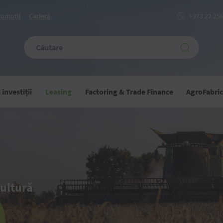
romoții
Carieră
+373 22 25
investiții
Leasing
Factoring & Trade Finance
AgroFabri
cultură