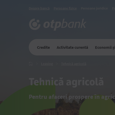
Despre bancă
Persoane fizice
Persoane juridice
P
Credite
Activitate curentă
Economii și 
Leasing
Tehnică
Leasing
Tehnică agricolă
Главная
agricolă
Tehnică agricolă
Pentru afaceri prospere în agri