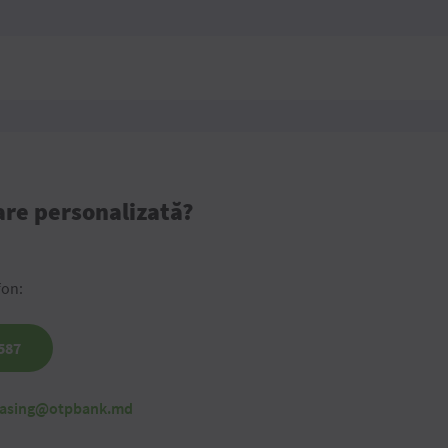
are personalizată?
fon:
587
leasing@otpbank.md