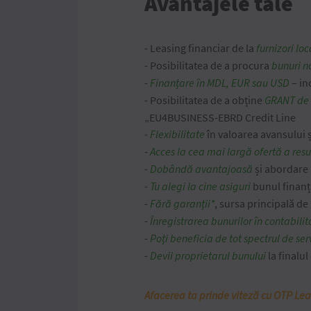
Avantajele tale
- Leasing financiar de la
furnizori loc
- Posibilitatea de a procura
bunuri n
-
Finanțare în MDL, EUR sau USD
– in
- Posibilitatea de a obține
GRANT de 
„EU4BUSINESS-EBRD Credit Line
-
Flexibilitate
în valoarea avansului 
-
Acces la cea mai largă ofertă a resu
-
Dobândă avantajoasă
și abordare 
-
Tu alegi la cine asiguri
bunul finanț
-
Fără garanții*
, sursa principală de
-
Înregistrarea bunurilor în contabilit
-
Poți beneficia de tot spectrul de ser
-
Devii proprietarul bunului
la finalul
Afacerea ta prinde viteză cu OTP Le