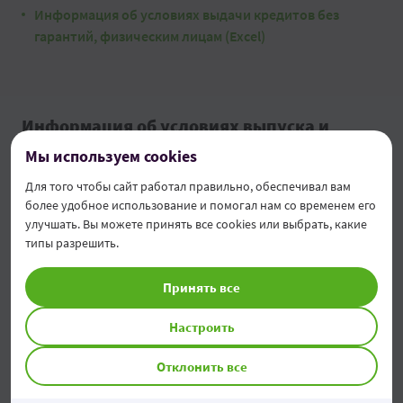
Информация об условиях выдачи кредитов без
гарантий, физическим лицам (Excel)
Информация об условиях выпуска и
обслуживания банковских карт
Мы используем cookies
Для того чтобы сайт работал правильно, обеспечивал вам
Информация об условиях выпуска и обслуживания
более удобное использование и помогал нам со временем его
банковских карт (pdf)
улучшать. Вы можете принять все cookies или выбрать, какие
типы разрешить.
Принять все
Настроить
Отклонить все