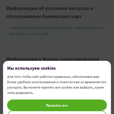
Информация об условиях выпуска и
обслуживания банковских карт
Информация об условиях выпуска и обслуживания
банковских карт (pdf)
Информация о Фонде гарантирования
вкладов физических лиц
Мы используем cookies
Для того чтобы сайт работал правильно, обеспечивал вам
Вклады физических лиц гарантируются до уровня
более удобное использование и помогал нам со временем его
покрытия в 200 000 леев.
улучшать. Вы можете принять все cookies или выбрать, какие
типы разрешить.
Брошюра FGDSB
Принять все
Информационная форма для вкладчиков