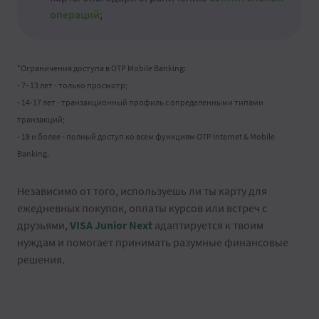
операций
;
*Ограничения доступа в OTP Mobile Banking:
- 7–13 лет - только просмотр;
- 14-17 лет - транзакционный профиль с определенными типами
транзакций;
- 18 и более - полный доступ ко всем функциям OTP Internet & Mobile
Banking.
Независимо от того, используешь ли ты карту для
ежедневных покупок, оплаты курсов или встреч с
друзьями,
VISA Junior Next
адаптируется к твоим
нуждам и помогает принимать разумные финансовые
решения.