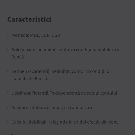
Caracteristici
Moneda: MDL, EUR, USD
Sold maxim: nelimitat, conform condițiilor stabilite de
Bancă
Termen (scadență): nelimitat, conform condițiilor
stabilite de Bancă
Dobânda: flotantă, în dependență de soldul contului
Achitarea dobânzii: lunar, cu capitalizare
Calculul dobânzii: reieșind din soldul efectiv din cont