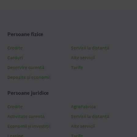
Persoane fizice
Credite
Servicii la distanță
Carduri
Alte servicii
Deservire curentă
Tarife
Depozite și economii
Persoane juridice
Credite
AgroFabrica
Activitate curentă
Servicii la distanță
Economii și investiții
Alte servicii
Leasing
Tarife