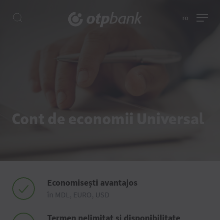
ro
Cont de economii Universal
Economisești avantajos
în MDL, EURO, USD
Termen nelimitat și disponibilitate