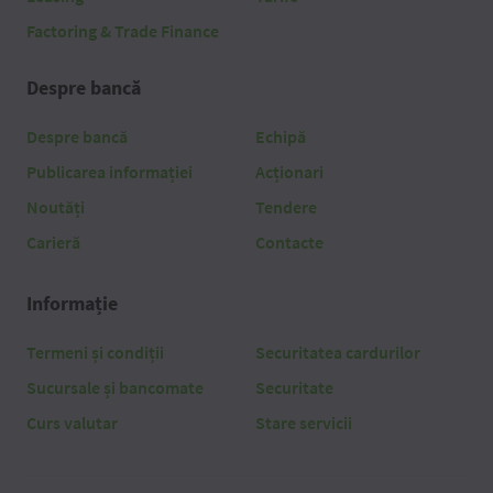
Factoring & Trade Finance
Despre bancă
Despre bancă
Echipă
Publicarea informației
Acționari
Noutăți
Tendere
Carieră
Contacte
Informație
Termeni și condiții
Securitatea cardurilor
Sucursale și bancomate
Securitate
Curs valutar
Stare servicii