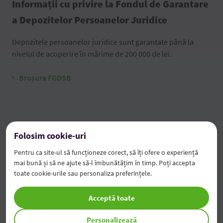
Informații cu privire la Fondul de Garantare
a Depozitelor Persoanelor Juridice
Depozitele persoanelor juridice sunt garantate până la
nivelul de acoperire în mărime de 200 000 de lei.
Broșura FGDSB
Informații cu privire la condițiile de
Folosim cookie-uri
acceptare a depozitelor pentru persoane
Pentru ca site-ul să funcționeze corect, să îți ofere o experiență
juridice
mai bună și să ne ajute să-l îmbunătățim în timp. Poți accepta
toate cookie-urile sau personaliza preferințele.
Informație privind condițiile de acceptare a depozitelor
pentru persoane juridice (PDF)
Acceptă toate
Informație privind condițiile de acceptare a depozitelor
Personalizează