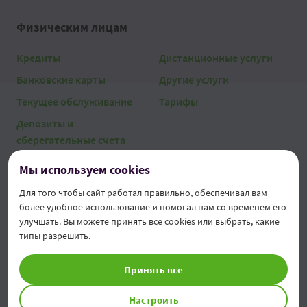
Физическим лицам
Кредиты
Дистанционные услуги
Банковские карты
Другие услуги
Текущее обслуживание
Тарифы
Депозиты и
сберегательные счета
Мы используем cookies
Юридическим лицам
Для того чтобы сайт работал правильно, обеспечивал вам
Классические кредиты
AgroFabrica
более удобное использование и помогал нам со временем его
улучшать. Вы можете принять все cookies или выбрать, какие
Текущие операции
Дистанционные услуги
типы разрешить.
Сбережения и инвестиции
Другие услуги
Принять все
Лизинг
Тарифы
Factoring & Trade Finance
Настроить