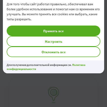
Для того чтобы сайт работал правильно, обеспечивал вам
более удобное использование и помогал нам со временем его
улучшать. Вы можете принять все cookies или выбрать, какие
Свяжитесь с нами онлайн
типы разрешить.
Заполните контактный формуляр онлайн и мы
Принять все
свяжемся с вами в кратчайшее возможное
время
Настроить
Отклонить все
Заполнить формуляр
Для получения дополнительной информации см.
Политика
конфиденциальности