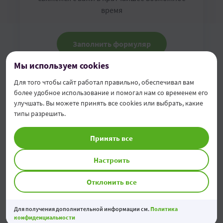
время
Заполнить формуляр
Мы используем cookies
Для того чтобы сайт работал правильно, обеспечивал вам
более удобное использование и помогал нам со временем его
улучшать. Вы можете принять все cookies или выбрать, какие
типы разрешить.
Принять все
Приходите в отделение банка
Настроить
Отклонить все
Приходите в любое из отделений нашего
банка с удостоверением личности в оригинале
Для получения дополнительной информации см.
Политика
конфиденциальности